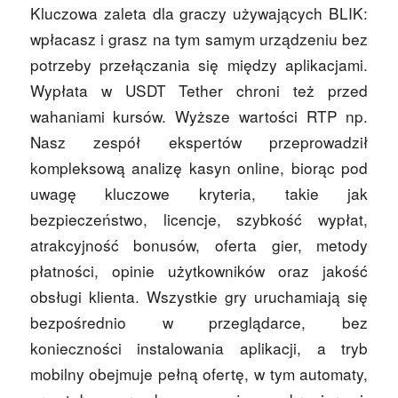
Kluczowa zaleta dla graczy używających BLIK:
wpłacasz i grasz na tym samym urządzeniu bez
potrzeby przełączania się między aplikacjami.
Wypłata w USDT Tether chroni też przed
wahaniami kursów. Wyższe wartości RTP np.
Nasz zespół ekspertów przeprowadził
kompleksową analizę kasyn online, biorąc pod
uwagę kluczowe kryteria, takie jak
bezpieczeństwo, licencje, szybkość wypłat,
atrakcyjność bonusów, oferta gier, metody
płatności, opinie użytkowników oraz jakość
obsługi klienta. Wszystkie gry uruchamiają się
bezpośrednio w przeglądarce, bez
konieczności instalowania aplikacji, a tryb
mobilny obejmuje pełną ofertę, w tym automaty,