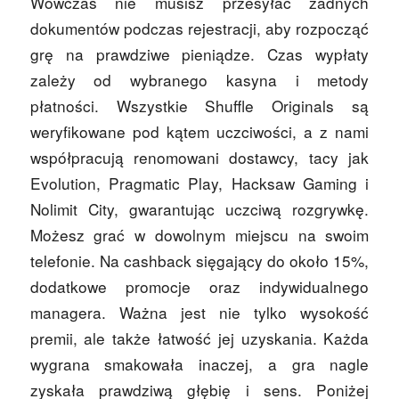
Wówczas nie musisz przesyłać żadnych
dokumentów podczas rejestracji, aby rozpocząć
grę na prawdziwe pieniądze. Czas wypłaty
zależy od wybranego kasyna i metody
płatności. Wszystkie Shuffle Originals są
weryfikowane pod kątem uczciwości, a z nami
współpracują renomowani dostawcy, tacy jak
Evolution, Pragmatic Play, Hacksaw Gaming i
Nolimit City, gwarantując uczciwą rozgrywkę.
Możesz grać w dowolnym miejscu na swoim
telefonie. Na cashback sięgający do około 15%,
dodatkowe promocje oraz indywidualnego
managera. Ważna jest nie tylko wysokość
premii, ale także łatwość jej uzyskania. Każda
wygrana smakowała inaczej, a gra nagle
zyskała prawdziwą głębię i sens. Poniżej