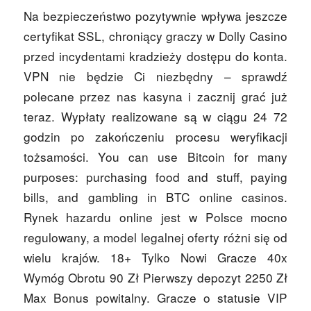
Na bezpieczeństwo pozytywnie wpływa jeszcze
certyfikat SSL, chroniący graczy w Dolly Casino
przed incydentami kradzieży dostępu do konta.
VPN nie będzie Ci niezbędny – sprawdź
polecane przez nas kasyna i zacznij grać już
teraz. Wypłaty realizowane są w ciągu 24 72
godzin po zakończeniu procesu weryfikacji
tożsamości. You can use Bitcoin for many
purposes: purchasing food and stuff, paying
bills, and gambling in BTC online casinos.
Rynek hazardu online jest w Polsce mocno
regulowany, a model legalnej oferty różni się od
wielu krajów. 18+ Tylko Nowi Gracze 40x
Wymóg Obrotu 90 Zł Pierwszy depozyt 2250 Zł
Max Bonus powitalny. Gracze o statusie VIP