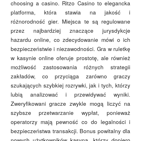
choosing a casino. Ritzo Casino to elegancka
platforma, która stawia na jakość i
różnorodność gier. Miejsca te są regulowane
przez najbardziej znaczące jurysdykcje
hazardu online, co zdecydowanie mówi o ich
bezpieczeństwie i niezawodności. Gra w ruletkę
w kasynie online oferuje prostotę, ale również
możliwość zastosowania różnych strategii
zakładów, co przyciąga zarówno graczy
szukających szybkiej rozrywki, jak i tych, którzy
lubią analizować i przewidywać wyniki.
Zweryfikowani gracze zwykle mogą liczyć na
szybsze przetwarzanie wypłat, ponieważ
operatorzy mają pewność co do legalności i
bezpieczeństwa transakcji. Bonus powitalny dla
nowych użytkowników kasyna, którzy dopiero