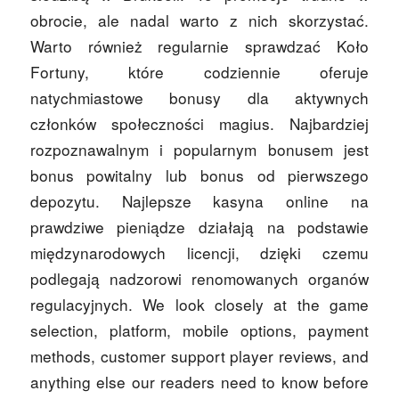
obrocie, ale nadal warto z nich skorzystać.
Warto również regularnie sprawdzać Koło
Fortuny, które codziennie oferuje
natychmiastowe bonusy dla aktywnych
członków społeczności magius. Najbardziej
rozpoznawalnym i popularnym bonusem jest
bonus powitalny lub bonus od pierwszego
depozytu. Najlepsze kasyna online na
prawdziwe pieniądze działają na podstawie
międzynarodowych licencji, dzięki czemu
podlegają nadzorowi renomowanych organów
regulacyjnych. We look closely at the game
selection, platform, mobile options, payment
methods, customer support player reviews, and
anything else our readers need to know before