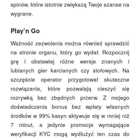
spinów, które istotnie zwiększą Twoje szanse na
wygrane.
Play’n Go
Ważność zezwolenia można również sprawdzić
na stronie organu, który go wydał. Rozpocznij
grę i obstawiaj różne wersje znanych i
lubianych gier karcianych czy stołowych. Na
szczęście operator przygotował skuteczne
rozwiązania, które pozwalają cieszyć się
rozrywką bez zbędnych przerw. Z mojego
doświadczenia bonus bez wpłaty własnych
środków w 99% kasyn aktywuje się w mniej niż
7 minut, a jedynie promocje wymagające
weryfikacji KYC mogą wydłużyć ten czas do