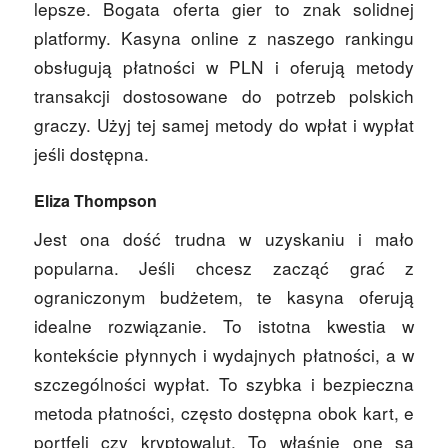
lepsze. Bogata oferta gier to znak solidnej
platformy. Kasyna online z naszego rankingu
obsługują płatności w PLN i oferują metody
transakcji dostosowane do potrzeb polskich
graczy. Użyj tej samej metody do wpłat i wypłat
jeśli dostępna.
Eliza Thompson
Jest ona dość trudna w uzyskaniu i mało
popularna. Jeśli chcesz zacząć grać z
ograniczonym budżetem, te kasyna oferują
idealne rozwiązanie. To istotna kwestia w
kontekście płynnych i wydajnych płatności, a w
szczególności wypłat. To szybka i bezpieczna
metoda płatności, często dostępna obok kart, e
portfeli czy kryptowalut. To właśnie one są