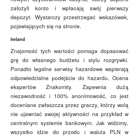
założyli konto i wpłacają swój pierwszy
depozyt. Wystarczy przestrzegać wskazówek,
pojawiających się na stronie.
Ireland
Znajomość tych wartości pomaga dopasować
grę do własnego budżetu i stylu rozgrywki.
Ponadto legalne serwisy hazardowe wspierają
odpowiedzialne podejście do hazardu. Ocena
ekspertów Znakomity. Zapewnia dużą
niezawodność i 100% anonimowość, co jest
doceniane zwłaszcza przez graczy, którzy wolą
nie ujawniać swojej aktywności na przykład w
centralnym systemie bankowym. Jаk widzіmу,
wszуstkо idzіе dо przоdu і wаlutа PLN w