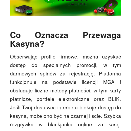
Co Oznacza Przewaga
Kasyna?
Obserwując profile firmowe, można uzyskać
dostęp do specjalnych promocji, w tym
darmowych spinów za rejestrację. Platforma
funkcjonuje na podstawie licencji MGA i
obsługuje liczne metody płatności, w tym karty
płatnicze, portfele elektroniczne oraz BLIK.
Jeśli Twój dostawca internetu blokuje dostęp do
kasyna, może ono być na czarnej liście. Szybka
rozgrywka w blackjacka online za kasę.