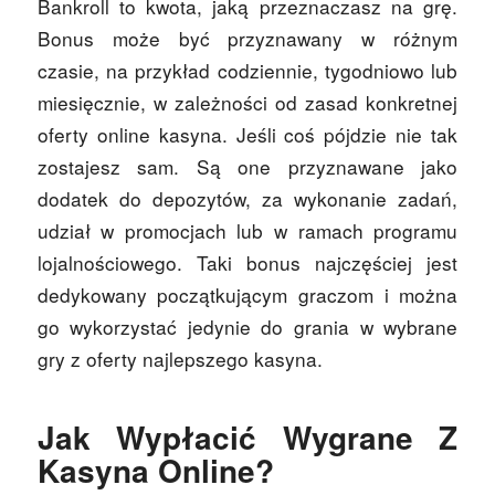
Bankroll to kwota, jaką przeznaczasz na grę.
Bonus może być przyznawany w różnym
czasie, na przykład codziennie, tygodniowo lub
miesięcznie, w zależności od zasad konkretnej
oferty online kasyna. Jeśli coś pójdzie nie tak
zostajesz sam. Są one przyznawane jako
dodatek do depozytów, za wykonanie zadań,
udział w promocjach lub w ramach programu
lojalnościowego. Taki bonus najczęściej jest
dedykowany początkującym graczom i można
go wykorzystać jedynie do grania w wybrane
gry z oferty najlepszego kasyna.
Jak Wypłacić Wygrane Z
Kasyna Online?