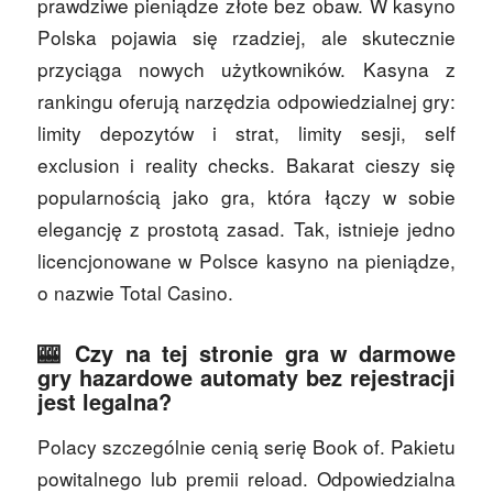
prawdziwe pieniądze złote bez obaw. W kasyno
Polska pojawia się rzadziej, ale skutecznie
przyciąga nowych użytkowników. Kasyna z
rankingu oferują narzędzia odpowiedzialnej gry:
limity depozytów i strat, limity sesji, self
exclusion i reality checks. Bakarat cieszy się
popularnością jako gra, która łączy w sobie
elegancję z prostotą zasad. Tak, istnieje jedno
licencjonowane w Polsce kasyno na pieniądze,
o nazwie Total Casino.
🎰 Czy na tej stronie gra w darmowe
gry hazardowe automaty bez rejestracji
jest legalna?
Polacy szczególnie cenią serię Book of. Pakietu
powitalnego lub premii reload. Odpowiedzialna