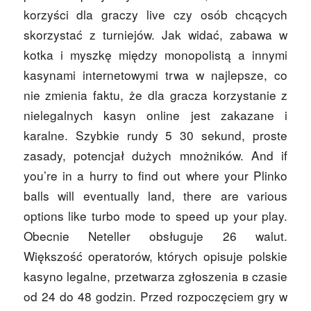
korzyści dla graczy live czy osób chcących
skorzystać z turniejów. Jak widać, zabawa w
kotka i myszkę między monopolistą a innymi
kasynami internetowymi trwa w najlepsze, co
nie zmienia faktu, że dla gracza korzystanie z
nielegalnych kasyn online jest zakazane i
karalne. Szybkie rundy 5 30 sekund, proste
zasady, potencjał dużych mnożników. And if
you’re in a hurry to find out where your Plinko
balls will eventually land, there are various
options like turbo mode to speed up your play.
Obecnie Neteller obsługuje 26 walut.
Większość operatorów, których opisuje polskie
kasyno legalne, przetwarza zgłoszenia в czasie
od 24 do 48 godzin. Przed rozpoczęciem gry w