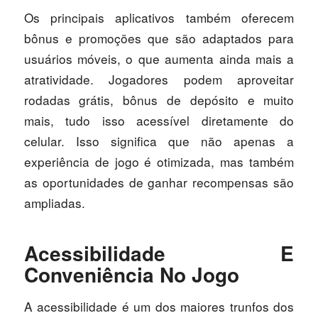
Os principais aplicativos também oferecem
bônus e promoções que são adaptados para
usuários móveis, o que aumenta ainda mais a
atratividade. Jogadores podem aproveitar
rodadas grátis, bônus de depósito e muito
mais, tudo isso acessível diretamente do
celular. Isso significa que não apenas a
experiência de jogo é otimizada, mas também
as oportunidades de ganhar recompensas são
ampliadas.
Acessibilidade E
Conveniência No Jogo
A acessibilidade é um dos maiores trunfos dos