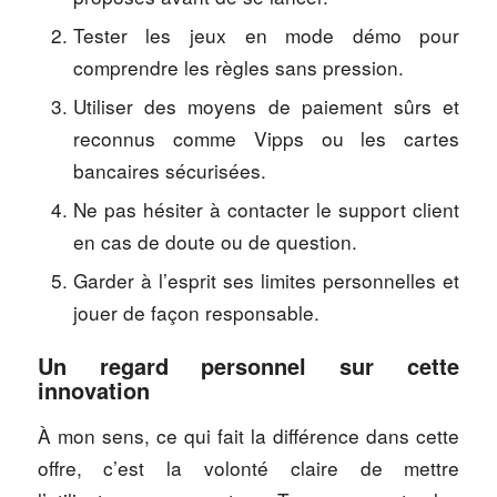
Tester les jeux en mode démo pour
comprendre les règles sans pression.
Utiliser des moyens de paiement sûrs et
reconnus comme Vipps ou les cartes
bancaires sécurisées.
Ne pas hésiter à contacter le support client
en cas de doute ou de question.
Garder à l’esprit ses limites personnelles et
jouer de façon responsable.
Un regard personnel sur cette
innovation
À mon sens, ce qui fait la différence dans cette
offre, c’est la volonté claire de mettre