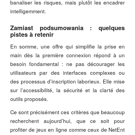
banaliser les risques, mais plutôt les encadrer
intelligemment.
Zamiast podsumowania : quelques
pistes à retenir
En somme, une offre qui simplifie la prise en
main dès la première connexion répond à un
besoin fondamental : ne pas décourager les
utilisateurs par des interfaces complexes ou
des processus d’inscription laborieux. Elle mise
sur l’accessibilité, la sécurité et la clarté des
outils proposés.
Ce sont précisément ces critères que beaucoup
recherchent aujourd’hui, que ce soit pour
profiter de jeux en ligne comme ceux de NetEnt