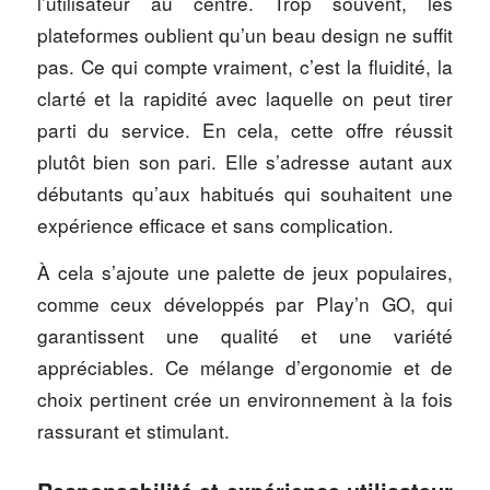
l’utilisateur au centre. Trop souvent, les
plateformes oublient qu’un beau design ne suffit
pas. Ce qui compte vraiment, c’est la fluidité, la
clarté et la rapidité avec laquelle on peut tirer
parti du service. En cela, cette offre réussit
plutôt bien son pari. Elle s’adresse autant aux
débutants qu’aux habitués qui souhaitent une
expérience efficace et sans complication.
À cela s’ajoute une palette de jeux populaires,
comme ceux développés par Play’n GO, qui
garantissent une qualité et une variété
appréciables. Ce mélange d’ergonomie et de
choix pertinent crée un environnement à la fois
rassurant et stimulant.