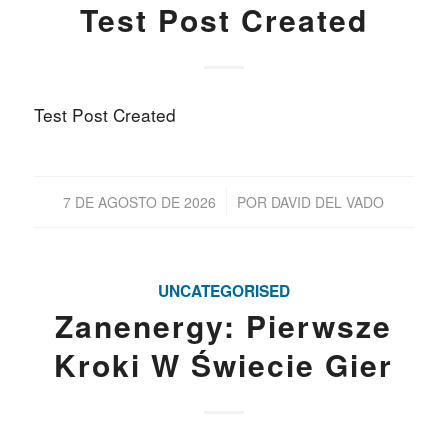
Test Post Created
Test Post Created
/
7 DE AGOSTO DE 2026
POR
DAVID DEL VADO
UNCATEGORISED
Zanenergy: Pierwsze
Kroki W Świecie Gier