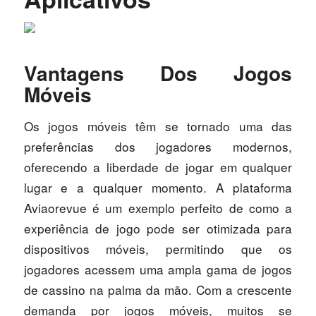
Vantagens Dos Jogos
Móveis
Os jogos móveis têm se tornado uma das
preferências dos jogadores modernos,
oferecendo a liberdade de jogar em qualquer
lugar e a qualquer momento. A plataforma
Aviaorevue é um exemplo perfeito de como a
experiência de jogo pode ser otimizada para
dispositivos móveis, permitindo que os
jogadores acessem uma ampla gama de jogos
de cassino na palma da mão. Com a crescente
demanda por jogos móveis, muitos se