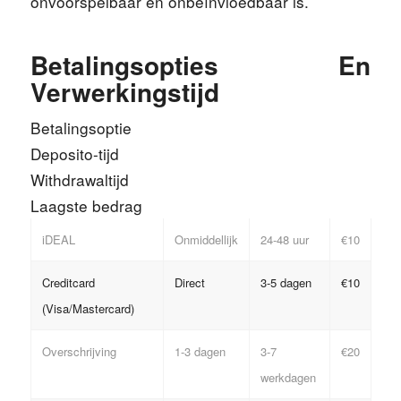
onvoorspelbaar en onbeïnvloedbaar is.
Betalingsopties En
Verwerkingstijd
Betalingsoptie
Deposito-tijd
Withdrawaltijd
Laagste bedrag
iDEAL
Onmiddellijk
24-48 uur
€10
Creditcard
Direct
3-5 dagen
€10
(Visa/Mastercard)
Overschrijving
1-3 dagen
3-7
€20
werkdagen