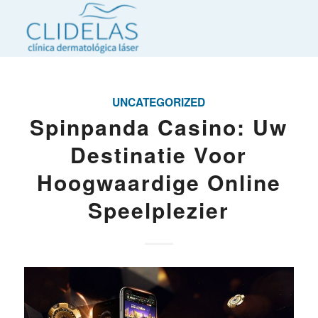
UNCATEGORIZED
Spinpanda Casino: Uw
Destinatie Voor
Hoogwaardige Online
Speelplezier