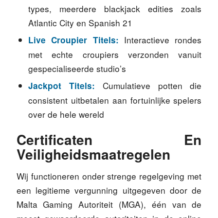
types, meerdere blackjack edities zoals
Atlantic City en Spanish 21
Interactieve rondes
Live Croupier Titels:
met echte croupiers verzonden vanuit
gespecialiseerde studio’s
Cumulatieve potten die
Jackpot Titels:
consistent uitbetalen aan fortuinlijke spelers
over de hele wereld
Certificaten En
Veiligheidsmaatregelen
Wij functioneren onder strenge regelgeving met
een legitieme vergunning uitgegeven door de
Malta Gaming Autoriteit (MGA), één van de