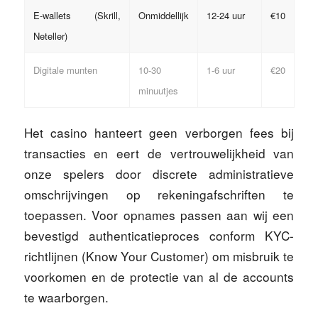
E-wallets (Skrill,
Onmiddellijk
12-24 uur
€10
Neteller)
Digitale munten
10-30
1-6 uur
€20
minuutjes
Het casino hanteert geen verborgen fees bij
transacties en eert de vertrouwelijkheid van
onze spelers door discrete administratieve
omschrijvingen op rekeningafschriften te
toepassen. Voor opnames passen aan wij een
bevestigd authenticatieproces conform KYC-
richtlijnen (Know Your Customer) om misbruik te
voorkomen en de protectie van al de accounts
te waarborgen.