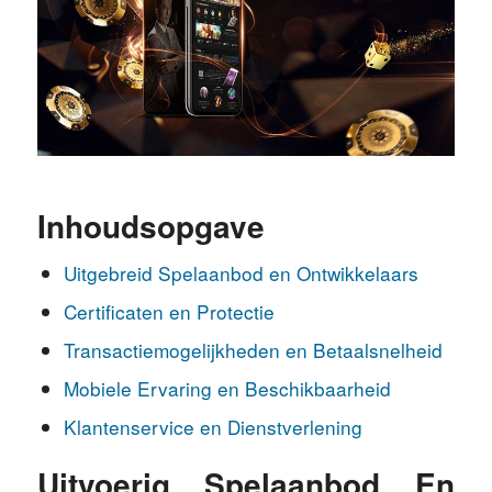
Inhoudsopgave
Uitgebreid Spelaanbod en Ontwikkelaars
Certificaten en Protectie
Transactiemogelijkheden en Betaalsnelheid
Mobiele Ervaring en Beschikbaarheid
Klantenservice en Dienstverlening
Uitvoerig Spelaanbod En