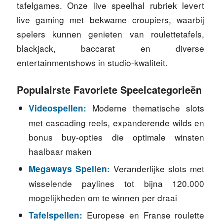
tafelgames. Onze live speelhal rubriek levert
live gaming met bekwame croupiers, waarbij
spelers kunnen genieten van roulettetafels,
blackjack, baccarat en diverse
entertainmentshows in studio-kwaliteit.
Populairste Favoriete Speelcategorieën
Moderne thematische slots
Videospellen:
met cascading reels, expanderende wilds en
bonus buy-opties die optimale winsten
haalbaar maken
Veranderlijke slots met
Megaways Spellen:
wisselende paylines tot bijna 120.000
mogelijkheden om te winnen per draai
Europese en Franse roulette
Tafelspellen: