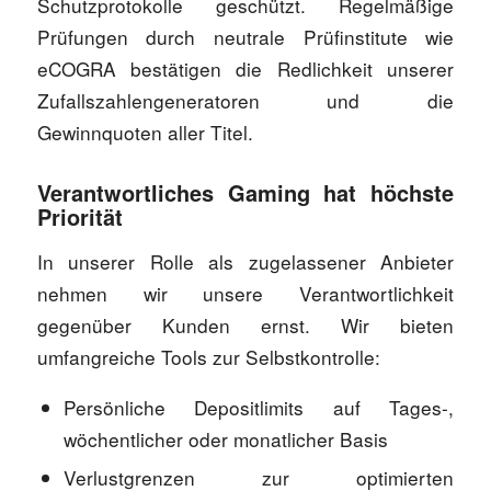
Schutzprotokolle geschützt. Regelmäßige
Prüfungen durch neutrale Prüfinstitute wie
eCOGRA bestätigen die Redlichkeit unserer
Zufallszahlengeneratoren und die
Gewinnquoten aller Titel.
Verantwortliches Gaming hat höchste
Priorität
In unserer Rolle als zugelassener Anbieter
nehmen wir unsere Verantwortlichkeit
gegenüber Kunden ernst. Wir bieten
umfangreiche Tools zur Selbstkontrolle:
Persönliche Depositlimits auf Tages-,
wöchentlicher oder monatlicher Basis
Verlustgrenzen zur optimierten