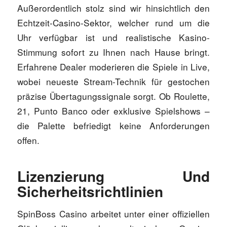
Außerordentlich stolz sind wir hinsichtlich den
Echtzeit-Casino-Sektor, welcher rund um die
Uhr verfügbar ist und realistische Kasino-
Stimmung sofort zu Ihnen nach Hause bringt.
Erfahrene Dealer moderieren die Spiele in Live,
wobei neueste Stream-Technik für gestochen
präzise Übertagungssignale sorgt. Ob Roulette,
21, Punto Banco oder exklusive Spielshows –
die Palette befriedigt keine Anforderungen
offen.
Lizenzierung Und
Sicherheitsrichtlinien
SpinBoss Casino arbeitet unter einer offiziellen