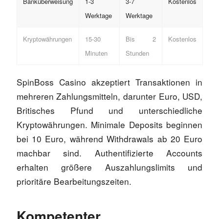
Banküberweisung
1-3
3-7
Kostenlos
Werktage
Werktage
Kryptowährungen
15-30
Bis 2
Kostenlos
Minuten
Stunden
SpinBoss Casino akzeptiert Transaktionen in
mehreren Zahlungsmitteln, darunter Euro, USD,
Britisches Pfund und unterschiedliche
Kryptowährungen. Minimale Deposits beginnen
bei 10 Euro, während Withdrawals ab 20 Euro
machbar sind. Authentifizierte Accounts
erhalten größere Auszahlungslimits und
prioritäre Bearbeitungszeiten.
Kompetenter