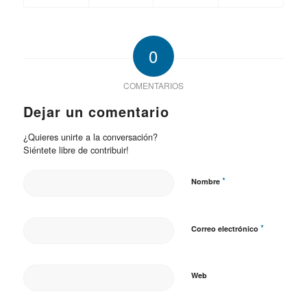
0
COMENTARIOS
Dejar un comentario
¿Quieres unirte a la conversación?
Siéntete libre de contribuir!
*
Nombre
*
Correo electrónico
Web