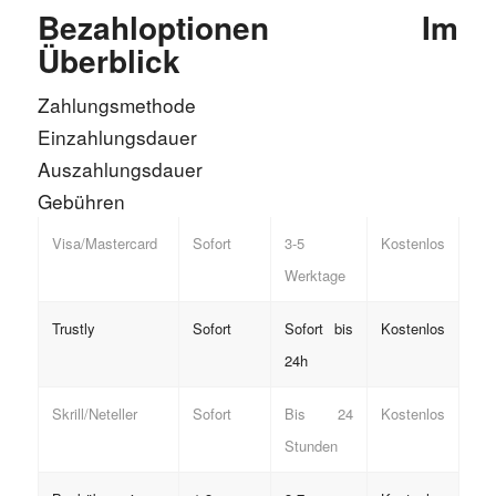
Bezahloptionen Im
Überblick
Zahlungsmethode
Einzahlungsdauer
Auszahlungsdauer
Gebühren
Visa/Mastercard
Sofort
3-5
Kostenlos
Werktage
Trustly
Sofort
Sofort bis
Kostenlos
24h
Skrill/Neteller
Sofort
Bis 24
Kostenlos
Stunden