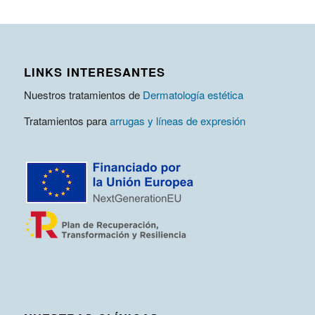
LINKS INTERESANTES
Nuestros tratamientos de
Dermatología estética
Tratamientos para
arrugas y líneas de expresión