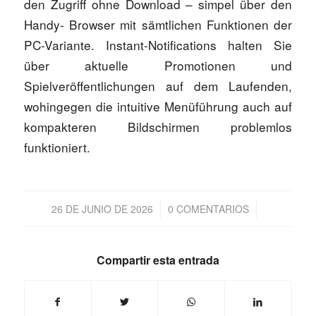
den Zugriff ohne Download – simpel über den
Handy- Browser mit sämtlichen Funktionen der
PC-Variante. Instant-Notifications halten Sie
über aktuelle Promotionen und
Spielveröffentlichungen auf dem Laufenden,
wohingegen die intuitive Menüführung auch auf
kompakteren Bildschirmen problemlos
funktioniert.
/
/
26 DE JUNIO DE 2026
0 COMENTARIOS
Compartir esta entrada