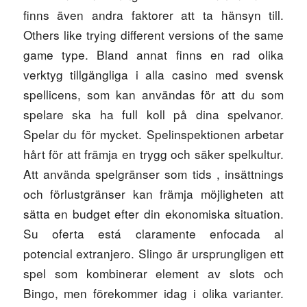
finns även andra faktorer att ta hänsyn till.
Others like trying different versions of the same
game type. Bland annat finns en rad olika
verktyg tillgängliga i alla casino med svensk
spellicens, som kan användas för att du som
spelare ska ha full koll på dina spelvanor.
Spelar du för mycket. Spelinspektionen arbetar
hårt för att främja en trygg och säker spelkultur.
Att använda spelgränser som tids , insättnings
och förlustgränser kan främja möjligheten att
sätta en budget efter din ekonomiska situation.
Su oferta está claramente enfocada al
potencial extranjero. Slingo är ursprungligen ett
spel som kombinerar element av slots och
Bingo, men förekommer idag i olika varianter.