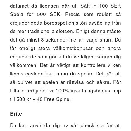
datumet då licensen går ut. Sätt in 100 SEK
Spela för 500 SEK. Precis som roulett så
erbjuder detta bordsspel en skön avväxling från
de mer traditionella slotsen. Enligt denna måste
det gå minst 3 sekunder mellan varje snurr. Du
får otroligt stora välkomstbonusar och andra
erbjudande som gör att du verkligen känner dig
välkommen. Det är viktigt att kontrollera vilken
licens casinon har innan du spelar. Det gör att
så du vet att spelen är rättvisa och säkra. För
tillfället erbjuder vi 100% insättningsbonus upp
till 500 kr + 40 Free Spins.
Brite
Du kan använda dig av vår checklista för att