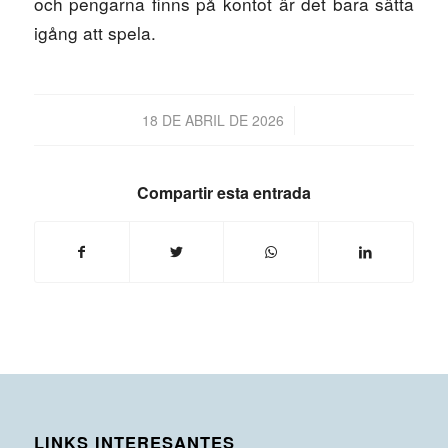
och pengarna finns på kontot är det bara sätta
igång att spela.
/
18 DE ABRIL DE 2026
Compartir esta entrada
LINKS INTERESANTES