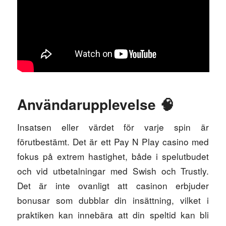
Användarupplevelse 🧠
Insatsen eller värdet för varje spin är
förutbestämt. Det är ett Pay N Play casino med
fokus på extrem hastighet, både i spelutbudet
och vid utbetalningar med Swish och Trustly.
Det är inte ovanligt att casinon erbjuder
bonusar som dubblar din insättning, vilket i
praktiken kan innebära att din speltid kan bli