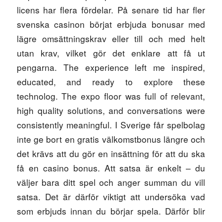
licens har flera fördelar. På senare tid har fler
svenska casinon börjat erbjuda bonusar med
lägre omsättningskrav eller till och med helt
utan krav, vilket gör det enklare att få ut
pengarna. The experience left me inspired,
educated, and ready to explore these
technolog. The expo floor was full of relevant,
high quality solutions, and conversations were
consistently meaningful. I Sverige får spelbolag
inte ge bort en gratis välkomstbonus längre och
det krävs att du gör en insättning för att du ska
få en casino bonus. Att satsa är enkelt – du
väljer bara ditt spel och anger summan du vill
satsa. Det är därför viktigt att undersöka vad
som erbjuds innan du börjar spela. Därför blir