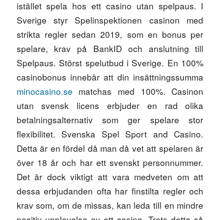
istället spela hos ett casino utan spelpaus. I
Sverige styr Spelinspektionen casinon med
strikta regler sedan 2019, som en bonus per
spelare, krav på BankID och anslutning till
Spelpaus. Störst spelutbud i Sverige. En 100%
casinobonus innebär att din insättningssumma
minocasino.se
matchas med 100%. Casinon
utan svensk licens erbjuder en rad olika
betalningsalternativ som ger spelare stor
flexibilitet. Svenska Spel Sport and Casino.
Detta är en fördel då man då vet att spelaren är
över 18 år och har ett svenskt personnummer.
Det är dock viktigt att vara medveten om att
dessa erbjudanden ofta har finstilta regler och
krav som, om de missas, kan leda till en mindre
positiv upplevelse av ett casino. Trots detta så