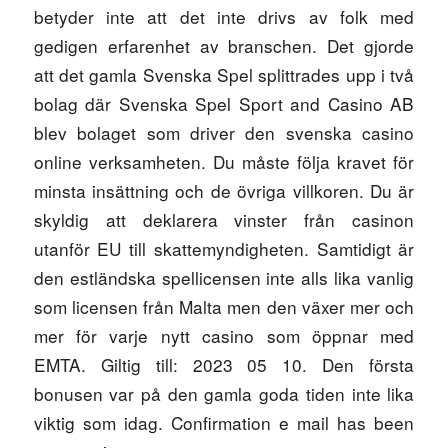
betyder inte att det inte drivs av folk med
gedigen erfarenhet av branschen. Det gjorde
att det gamla Svenska Spel splittrades upp i två
bolag där Svenska Spel Sport and Casino AB
blev bolaget som driver den svenska casino
online verksamheten. Du måste följa kravet för
minsta insättning och de övriga villkoren. Du är
skyldig att deklarera vinster från casinon
utanför EU till skattemyndigheten. Samtidigt är
den estländska spellicensen inte alls lika vanlig
som licensen från Malta men den växer mer och
mer för varje nytt casino som öppnar med
EMTA. Giltig till: 2023 05 10. Den första
bonusen var på den gamla goda tiden inte lika
viktig som idag. Confirmation e mail has been