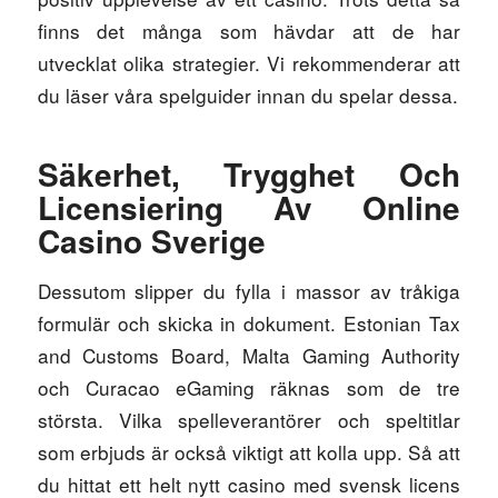
finns det många som hävdar att de har
utvecklat olika strategier. Vi rekommenderar att
du läser våra spelguider innan du spelar dessa.
Säkerhet, Trygghet Och
Licensiering Av Online
Casino Sverige
Dessutom slipper du fylla i massor av tråkiga
formulär och skicka in dokument. Estonian Tax
and Customs Board, Malta Gaming Authority
och Curacao eGaming räknas som de tre
största. Vilka spelleverantörer och speltitlar
som erbjuds är också viktigt att kolla upp. Så att
du hittat ett helt nytt casino med svensk licens