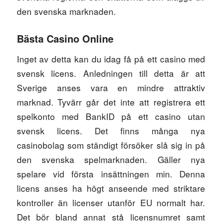
den svenska marknaden.
Bästa Casino Online
Inget av detta kan du idag få på ett casino med
svensk licens. Anledningen till detta är att
Sverige anses vara en mindre attraktiv
marknad. Tyvärr går det inte att registrera ett
spelkonto med BankID på ett casino utan
svensk licens. Det finns många nya
casinobolag som ständigt försöker slå sig in på
den svenska spelmarknaden. Gäller nya
spelare vid första insättningen min. Denna
licens anses ha högt anseende med striktare
kontroller än licenser utanför EU normalt har.
Det bör bland annat stå licensnumret samt