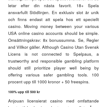
letar efter din nästa favorit. 18+ Spela
ansvarfullt Stödlinjen. En exklusiv slot är unik
och finns endast att spela hos ett speciellt
casino. Moving money between your various
USA online casino accounts should be simple.
Omsättningskrav: 8x bonussumma. Se, Regler
and Villkor gäller. Although Casino Utan Svensk
Licens is not connected to Spelpaus, a
trustworthy and responsible gambling platform
should still prioritize player well being by
offering various safer gambling tools. 100
procent upp till 1000 kronor + 50 freespins.
100% upp till 500 kr
Anjouan licensierat casino med omfattande