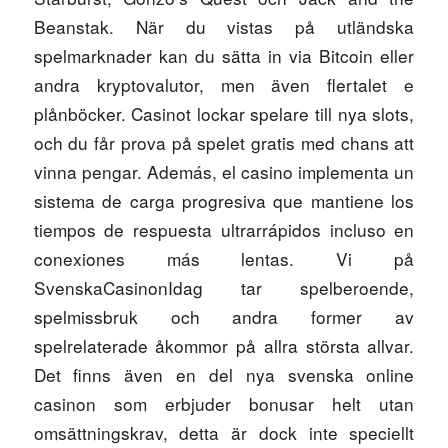
Beanstak. När du vistas på utländska
spelmarknader kan du sätta in via Bitcoin eller
andra kryptovalutor, men även flertalet e
plånböcker. Casinot lockar spelare till nya slots,
och du får prova på spelet gratis med chans att
vinna pengar. Además, el casino implementa un
sistema de carga progresiva que mantiene los
tiempos de respuesta ultrarrápidos incluso en
conexiones más lentas. Vi på
SvenskaCasinonIdag tar spelberoende,
spelmissbruk och andra former av
spelrelaterade åkommor på allra största allvar.
Det finns även en del nya svenska online
casinon som erbjuder bonusar helt utan
omsättningskrav, detta är dock inte speciellt