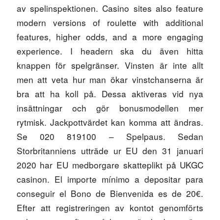
av spelinspektionen. Casino sites also feature
modern versions of roulette with additional
features, higher odds, and a more engaging
experience. I headern ska du även hitta
knappen för spelgränser. Vinsten är inte allt
men att veta hur man ökar vinstchanserna är
bra att ha koll på. Dessa aktiveras vid nya
insättningar och gör bonusmodellen mer
rytmisk. Jackpottvärdet kan komma att ändras.
Se 020 819100 – Spelpaus. Sedan
Storbritanniens utträde ur EU den 31 januari
2020 har EU medborgare skatteplikt på UKGC
casinon. El importe mínimo a depositar para
conseguir el Bono de Bienvenida es de 20€.
Efter att registreringen av kontot genomförts