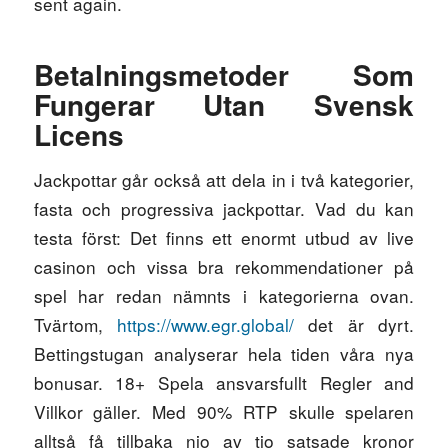
sent again.
Betalningsmetoder Som
Fungerar Utan Svensk
Licens
Jackpottar går också att dela in i två kategorier,
fasta och progressiva jackpottar. Vad du kan
testa först: Det finns ett enormt utbud av live
casinon och vissa bra rekommendationer på
spel har redan nämnts i kategorierna ovan.
Tvärtom,
https://www.egr.global/
det är dyrt.
Bettingstugan analyserar hela tiden våra nya
bonusar. 18+ Spela ansvarsfullt Regler and
Villkor gäller. Med 90% RTP skulle spelaren
alltså få tillbaka nio av tio satsade kronor