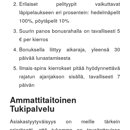
Erilaiset pelityypit vaikuttavat
läpipelaukseen eri prosentein: hedelmäpelit
100%, pöytäpelit 10%
Suurin panos bonusrahalla on tavallisesti 5
€ per kierros
Bonuksella liittyy aikaraja, yleensä 30
päivää lunastamisesta
Ilmais-spins kierrokset pitää hyödynnettävä
rajatun ajanjakson sisällä, tavallisesti 7
päivän
Ammattitaitoinen
Tukipalvelu
Asiakastyytyväisyys on meille tärkein
prioriteetti, että tukemme on tavoitettavissa