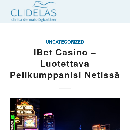
UNCATEGORIZED
IBet Casino –
Luotettava
Pelikumppanisi Netissä