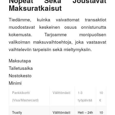
Nopeat Sekä Joustavat
Maksuratkaisut
Tiedämme, kuinka vaivattomat transaktiot
muodostavat keskeinen osuus onnistunutta
kokemusta. Tarjoamme monipuolisen
valikoiman maksuvaihtoehtoja, joka vastaavat
vaihteleviin tarpeisiin sekä mieltymyksiin.
Maksutapa
Talletusaika
Nostokesto
Minimi
Pankkikortti
Välittömästi
1-3
10
(Visa/Mastercard)
työpäivää
€
Trustly
Välittömästi
Heti – 24h
10