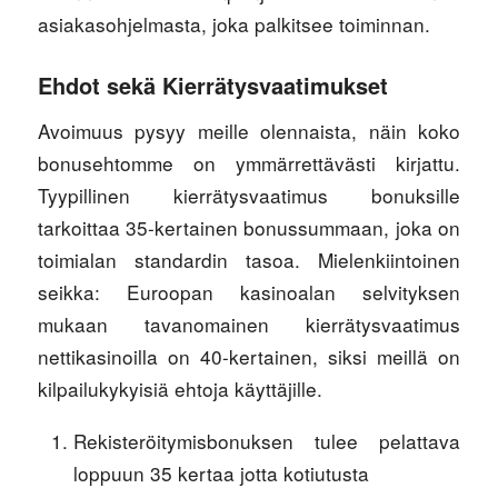
asiakasohjelmasta, joka palkitsee toiminnan.
Ehdot sekä Kierrätysvaatimukset
Avoimuus pysyy meille olennaista, näin koko
bonusehtomme on ymmärrettävästi kirjattu.
Tyypillinen kierrätysvaatimus bonuksille
tarkoittaa 35-kertainen bonussummaan, joka on
toimialan standardin tasoa. Mielenkiintoinen
seikka: Euroopan kasinoalan selvityksen
mukaan tavanomainen kierrätysvaatimus
nettikasinoilla on 40-kertainen, siksi meillä on
kilpailukykyisiä ehtoja käyttäjille.
Rekisteröitymisbonuksen tulee pelattava
loppuun 35 kertaa jotta kotiutusta