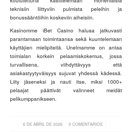
koulutettuna käsittelemään monenlaisia
teknisiin liittyviin pulmista peleihin ja
bonussääntöihin koskeviin aiheisiin.
Kasinomme iBet Casino haluaa jatkuvasti
parantamaan toimintaansa sekä kuuntelemaan
käyttäjien mielipiteitä. Unelmamme on antaa
toimialan korkein pelaamiskokemus, jossa
turvallisena, viihdyttävyys että
asiakastyytyväisyys sujuvat yhdessä kädessä.
Liity jäseneksi ja nauti itse, miksi 1000+
pelaajat päättivät valinneet meidät
pelikumppanikseen.
/
/
6 DE ABRIL DE 2026
0 COMENTARIOS