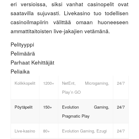
eri versioissa, siksi vanhat casinopelit ovat
saatavilla sujuvasti. Livekasino tuo todellisen
casinoilmapiirin välittää omaan huoneeseen
ammattitaitoisten live-jakajien vetämänä.
Pelityyppi
Pelimäärä
Parhaat Kehittäjät
Peliaika
Kolikkopelit
1200+
NetEnt, Microgaming,
24/7
Play’n GO
Pöytäpelit
150+
Evolution Gaming,
24/7
Pragmatic Play
Live-kasino
80+
Evolution Gaming, Ezugi
24/7