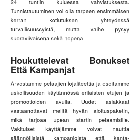
24 tuntiin kuluessa vahvistuksesta.
Tunnistautuminen voi olla tarpeen ensimmäisen
kerran kotiutuksen yhteydessä
turvallisuussyistä, mutta vaihe pysyy
suoraviivaisena sekä nopena.
Houkuttelevat Bonukset
Että Kampanjat
Arvostamme pelaajien lojaliteettia ja osoitamme
uskollisuuden käytännössä erilaisten etujen ja
promootioiden avulla. Uudet asiakkaat
vastaanottavat meiltä hyvän aloituspaketin,
mikä tarjoaa upean startin pelaamisllle.
Vakituiset käyttäjämme voivat nauttia
säännöllisistä kampanjoista että kanta-