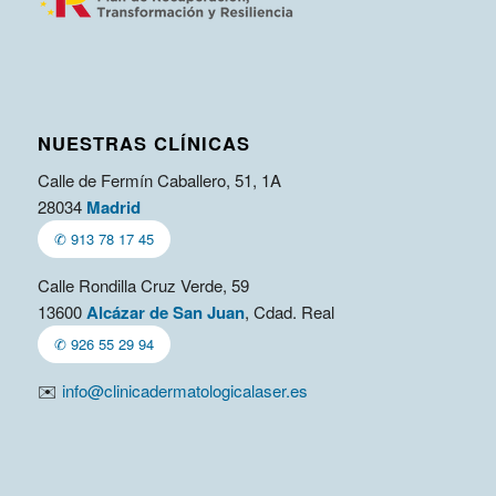
NUESTRAS CLÍNICAS
Calle de Fermín Caballero, 51, 1A
28034
Madrid
✆ 913 78 17 45
Calle Rondilla Cruz Verde, 59
13600
Alcázar de San Juan
, Cdad. Real
✆ 926 55 29 94
✉️
info@clinicadermatologicalaser.es