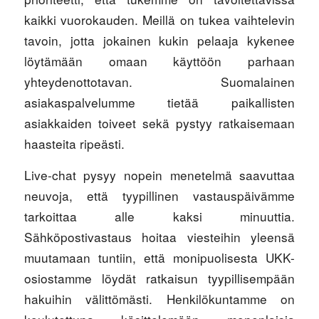
kaikki vuorokauden. Meillä on tukea vaihtelevin
tavoin, jotta jokainen kukin pelaaja kykenee
löytämään omaan käyttöön parhaan
yhteydenottotavan. Suomalainen
asiakaspalvelumme tietää paikallisten
asiakkaiden toiveet sekä pystyy ratkaisemaan
haasteita ripeästi.
Live-chat pysyy nopein menetelmä saavuttaa
neuvoja, että tyypillinen vastauspäivämme
tarkoittaa alle kaksi minuuttia.
Sähköpostivastaus hoitaa viesteihin yleensä
muutamaan tuntiin, että monipuolisesta UKK-
osiostamme löydät ratkaisun tyypillisempään
hakuihin välittömästi. Henkilökuntamme on