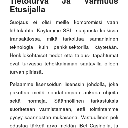
Tietoturva Ja Varmuus
Etusijalla
Suojaus ei olisi meille kompromissi vaan
lähtökohta. Käytämme SSL- suojausta kaikissa
transaktiossa, mikä tarkoittaa samanlainen
teknologia kuin pankkisektorilla käytetään.
Henkilökohtaiset tiedot että talous- tapahtumat
ovat turvassa tehokkaimman saatavilla olleen
turvan piirissä.
Pelaamme lisensoidun lisenssin johdolla, joka
pakottaa meitä noudattamaan ankaria ohjeita
sekä normeja. Säännöllinen tarkastuksia
suoritetaan varmistamaan, että toimintamme
pysyy säännösten mukaisena. Vastuullinen peli
edustaa tärkeä arvo meidän iBet Casinolla, ja