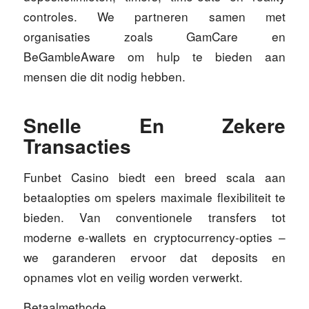
controles. We partneren samen met
organisaties zoals GamCare en
BeGambleAware om hulp te bieden aan
mensen die dit nodig hebben.
Snelle En Zekere
Transacties
Funbet Casino biedt een breed scala aan
betaalopties om spelers maximale flexibiliteit te
bieden. Van conventionele transfers tot
moderne e-wallets en cryptocurrency-opties –
we garanderen ervoor dat deposits en
opnames vlot en veilig worden verwerkt.
Betaalmethode