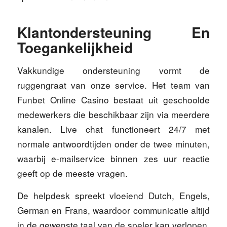
Klantondersteuning En
Toegankelijkheid
Vakkundige ondersteuning vormt de
ruggengraat van onze service. Het team van
Funbet Online Casino bestaat uit geschoolde
medewerkers die beschikbaar zijn via meerdere
kanalen. Live chat functioneert 24/7 met
normale antwoordtijden onder de twee minuten,
waarbij e-mailservice binnen zes uur reactie
geeft op de meeste vragen.
De helpdesk spreekt vloeiend Dutch, Engels,
German en Frans, waardoor communicatie altijd
in de gewenste taal van de speler kan verlopen.