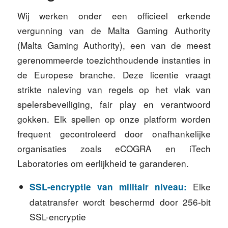
Wij werken onder een officieel erkende
vergunning van de Malta Gaming Authority
(Malta Gaming Authority), een van de meest
gerenommeerde toezichthoudende instanties in
de Europese branche. Deze licentie vraagt
strikte naleving van regels op het vlak van
spelersbeveiliging, fair play en verantwoord
gokken. Elk spellen op onze platform worden
frequent gecontroleerd door onafhankelijke
organisaties zoals eCOGRA en iTech
Laboratories om eerlijkheid te garanderen.
Elke
SSL-encryptie van militair niveau:
datatransfer wordt beschermd door 256-bit
SSL-encryptie