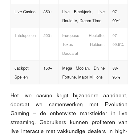
Live Casino
350+
Live Blackjack, Live
97-
Roulette, Dream Time
99%
Tafelspellen
200+
Europese Roulette,
97-
Texas Holdem,
99.5%
Baccarat
Jackpot
150+
Mega Moolah, Divine
88-
Spellen
Fortune, Major Millions
95%
Het live casino krijgt bijzondere aandacht,
doordat we samenwerken met Evolution
Gaming – de onbetwiste marktleider in live
streaming. Gebruikers kunnen profiteren van
live interactie met vakkundige dealers in high-