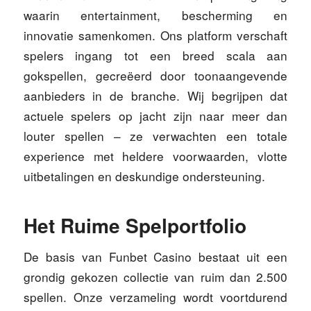
waarin entertainment, bescherming en
innovatie samenkomen. Ons platform verschaft
spelers ingang tot een breed scala aan
gokspellen, gecreëerd door toonaangevende
aanbieders in de branche. Wij begrijpen dat
actuele spelers op jacht zijn naar meer dan
louter spellen – ze verwachten een totale
experience met heldere voorwaarden, vlotte
uitbetalingen en deskundige ondersteuning.
Het Ruime Spelportfolio
De basis van Funbet Casino bestaat uit een
grondig gekozen collectie van ruim dan 2.500
spellen. Onze verzameling wordt voortdurend