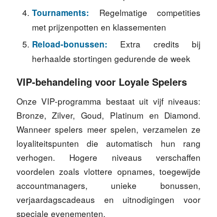
Regelmatige competities
Tournaments:
met prijzenpotten en klassementen
Extra credits bij
Reload-bonussen:
herhaalde stortingen gedurende de week
VIP-behandeling voor Loyale Spelers
Onze VIP-programma bestaat uit vijf niveaus:
Bronze, Zilver, Goud, Platinum en Diamond.
Wanneer spelers meer spelen, verzamelen ze
loyaliteitspunten die automatisch hun rang
verhogen. Hogere niveaus verschaffen
voordelen zoals vlottere opnames, toegewijde
accountmanagers, unieke bonussen,
verjaardagscadeaus en uitnodigingen voor
speciale evenementen.