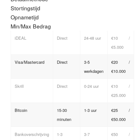
Stortingstijd
Opnametijd
Min/Max Bedrag
iDEAL
Direct
24-48 uur
€10 /
€5.000
Visa/Mastercard
Direct
3-5
€20 /
werkdagen
€10.000
Skrill
Direct
0-24 uur
€10 /
€25.000
Bitcoin
15-30
1-3 uur
€25 /
minuten
€50.000
Bankoverschrijving
1-3
3-7
€50 /