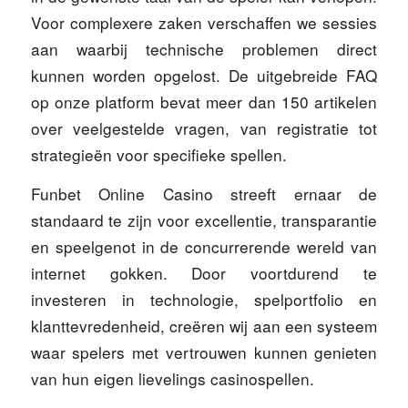
Voor complexere zaken verschaffen we sessies
aan waarbij technische problemen direct
kunnen worden opgelost. De uitgebreide FAQ
op onze platform bevat meer dan 150 artikelen
over veelgestelde vragen, van registratie tot
strategieën voor specifieke spellen.
Funbet Online Casino streeft ernaar de
standaard te zijn voor excellentie, transparantie
en speelgenot in de concurrerende wereld van
internet gokken. Door voortdurend te
investeren in technologie, spelportfolio en
klanttevredenheid, creëren wij aan een systeem
waar spelers met vertrouwen kunnen genieten
van hun eigen lievelings casinospellen.