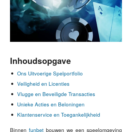
Inhoudsopgave
Ons Uitvoerige Spelportfolio
Veiligheid en Licenties
Vlugge en Beveiligde Transacties
Unieke Acties en Beloningen
Klantenservice en Toegankelijkheid
Binnen
funbet
bouwen we een speelomgeving