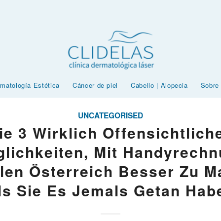
matología Estética
Cáncer de piel
Cabello | Alopecia
Sobre
UNCATEGORISED
ie 3 Wirklich Offensichtlich
lichkeiten, Mit Handyrech
len Österreich Besser Zu M
ls Sie Es Jemals Getan Hab