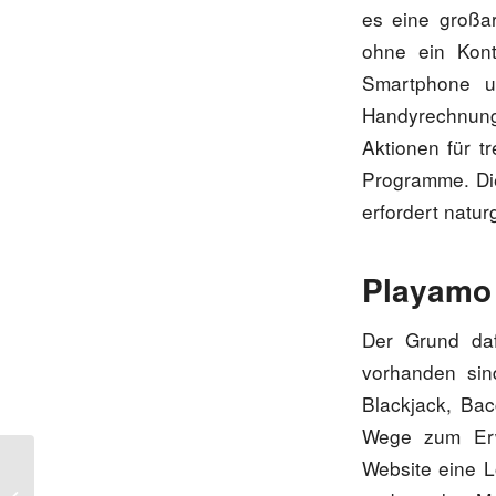
es eine großar
ohne ein Kon
Smartphone u
Handyrechnung
Aktionen für t
Programme. Die
erfordert natu
Playamo
Der Grund daf
vorhanden sin
Blackjack, Bac
Wege zum Erw
Website eine L
Mino bewertung: Short Stack vs.