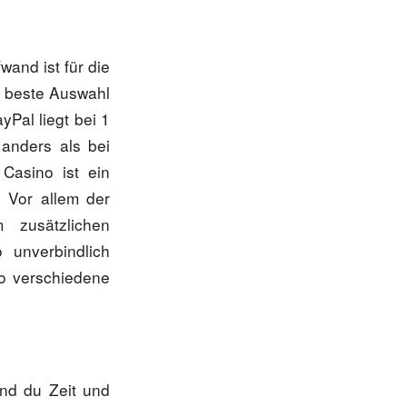
wand ist für die
ie beste Auswahl
Pal liegt bei 1
 anders als bei
Casino ist ein
. Vor allem der
 zusätzlichen
 unverbindlich
ko verschiedene
und du Zeit und