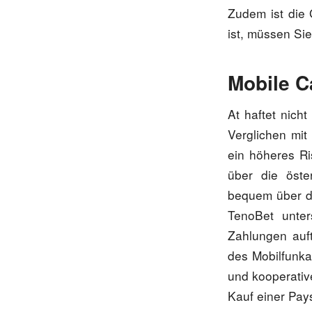
Zudem ist die 
ist, müssen Sie
Mobile C
At haftet nich
Verglichen mit
ein höheres R
über die öste
bequem über de
TenoBet unter
Zahlungen auf
des Mobilfunkan
und kooperati
Kauf einer Pay