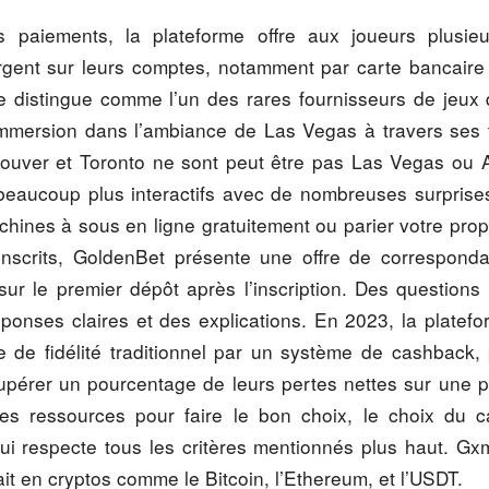
s paiements, la plateforme offre aux joueurs plusi
rgent sur leurs comptes, notamment par carte bancaire 
 distingue comme l’un des rares fournisseurs de jeux d’
immersion dans l’ambiance de Las Vegas à travers ses ti
ouver et Toronto ne sont peut être pas Las Vegas ou At
beaucoup plus interactifs avec de nombreuses surprise
chines à sous en ligne gratuitement ou parier votre prop
inscrits, GoldenBet présente une offre de correspon
sur le premier dépôt après l’inscription. Des questions 
éponses claires et des explications. En 2023, la platef
de fidélité traditionnel par un système de cashback,
upérer un pourcentage de leurs pertes nettes sur une 
es ressources pour faire le bon choix, le choix du 
ui respecte tous les critères mentionnés plus haut. Gxm
rait en cryptos comme le Bitcoin, l’Ethereum, et l’USDT.