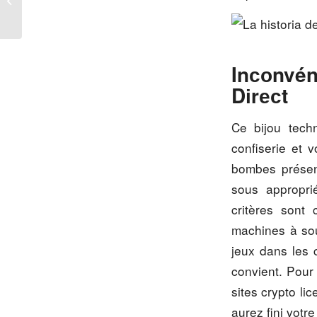
Berichte
Inсоnvé
Dіrесt
Ce bijou tech
confiserie et 
bombes présent
sous approprié
critères sont
machines à sou
jeux dans les 
convient. Pour 
sites crypto li
aurez fini votr