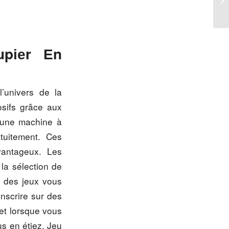
En
upіеr Еn
’univers de la
osifs grâce aux
r une machine à
atuitement. Ces
vantageux. Les
la sélection de
y des jeux vous
inscrire sur des
 et lorsque vous
us en étiez. Jeu