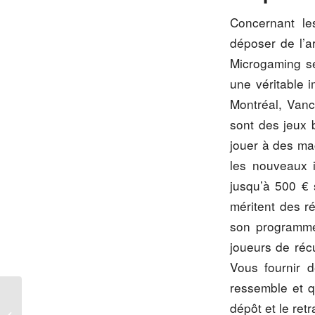
Concernant le
déposer de l’a
Microgaming se
une véritable 
Montréal, Vanc
sont des jeux 
jouer à des ma
les nouveaux 
jusqu’à 500 € 
méritent des r
son programme 
joueurs de réc
Vous fournir d
ressemble et q
dépôt et le ret
Mino bewertung Leitfäden und