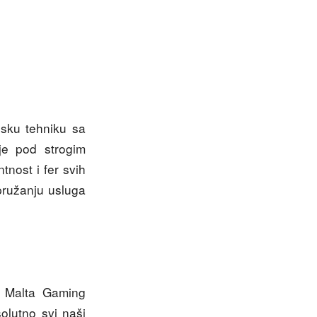
nsku tehniku sa
je pod strogim
tnost i fer svih
pružanju usluga
e Malta Gaming
solutno svi naši