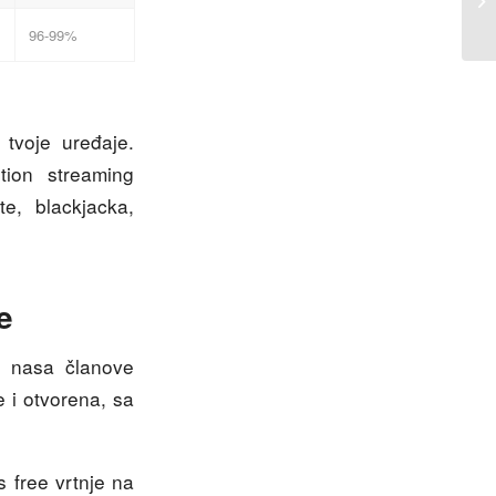
în
96-99%
tvoje uređaje.
tion streaming
te, blackjacka,
e
za nasa članove
 i otvorena, sa
 free vrtnje na