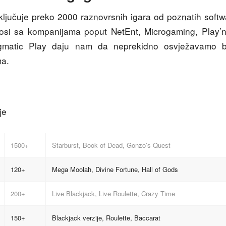
uključuje preko 2000 raznovrsnih igara od poznatih softw
osi sa kompanijama poput NetEnt, Microgaming, Play’
gmatic Play daju nam da neprekidno osvježavamo ba
ma.
je
1500+
Starburst, Book of Dead, Gonzo’s Quest
120+
Mega Moolah, Divine Fortune, Hall of Gods
200+
Live Blackjack, Live Roulette, Crazy Time
150+
Blackjack verzije, Roulette, Baccarat