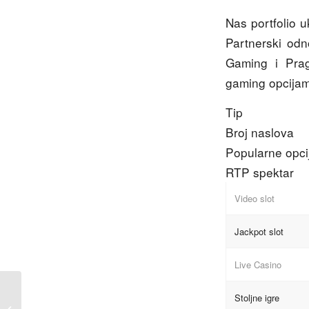
Nas portfolio 
Partnerski odn
Gaming i Pra
gaming opcija
Tip
Broj naslova
Popularne opci
RTP spektar
Video slot
Jackpot slot
Live Casino
TenoBet Kasino – Ditt Resmål för
Stoljne igre
Högkvalitativa spel och Frikostiga