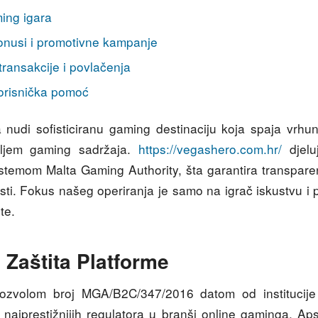
ing igara
bonusi i promotivne kampanje
transakcije i povlačenja
korisnička pomoć
 nudi sofisticiranu gaming destinaciju koja spaja vrhu
eljem gaming sadržaja.
https://vegashero.com.hr/
djelu
stemom Malta Gaming Authority, šta garantira transparen
sti. Fokus našeg operiranja je samo na igrač iskustvu i 
te.
 Zaštita Platforme
zvolom broj MGA/B2C/347/2016 datom od institucij
 najprestižnijih regulatora u branši online gaminga. Ap