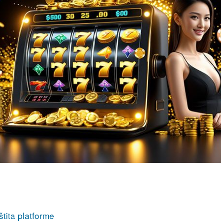
štita platforme