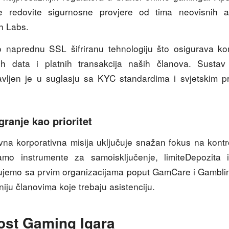
ze redovite sigurnosne provjere od tima neovisnih 
h Labs.
 naprednu SSL šifriranu tehnologiju što osigurava ko
h data i platnih transakcija naših članova. Sustav z
tavljen je u suglasju sa KYC standardima i svjetskim p
ranje kao prioritet
vna korporativna misija uključuje snažan fokus na kontro
amo instrumente za samoisključenje, limiteDepozita i
ujemo sa prvim organizacijama poput GamCare i Gambli
eniju članovima koje trebaju asistenciju.
ost Gaming Igara