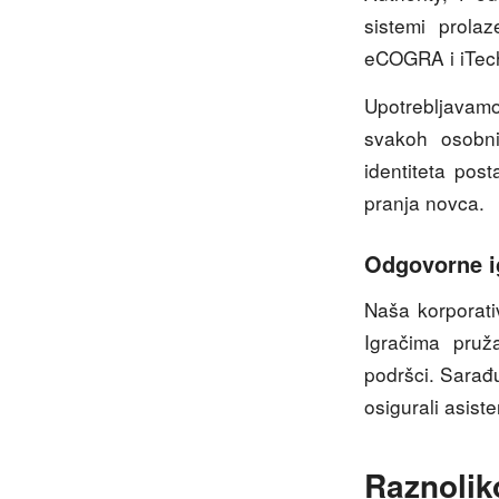
sistemi prola
eCOGRA i iTec
Upotrebljavamo
svakoh osobni
identiteta pos
pranja novca.
Odgovorne ig
Naša korporati
Igračima pruž
podršci. Sarađ
osigurali asist
Raznolik