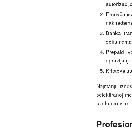
autorizaci
E-novčani
naknadam
Banka tran
dokumenta
Prepaid v
upravljanj
Kriptovalut
Najmanji izno
selektiranoj m
platformu isto 
Profesio