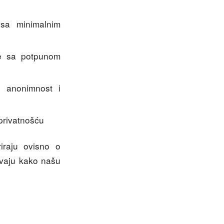
 sa minimalnim
se sa potpunom
u anonimnost i
 privatnošću
iraju ovisno o
uvaju kako našu