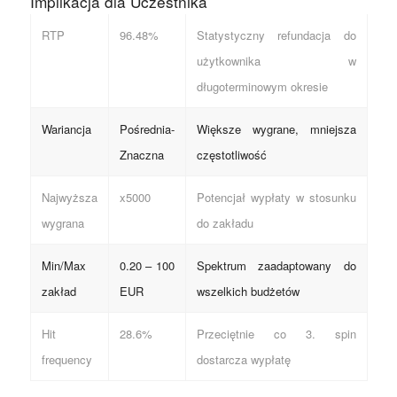
Implikacja dla Uczestnika
RTP
96.48%
Statystyczny refundacja do
użytkownika w
długoterminowym okresie
Wariancja
Pośrednia-
Większe wygrane, mniejsza
Znaczna
częstotliwość
Najwyższa
x5000
Potencjał wypłaty w stosunku
wygrana
do zakładu
Min/Max
0.20 – 100
Spektrum zaadaptowany do
zakład
EUR
wszelkich budżetów
Hit
28.6%
Przeciętnie co 3. spin
frequency
dostarcza wypłatę