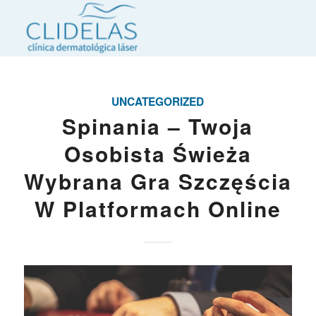
UNCATEGORIZED
Spinania – Twoja
Osobista Świeża
Wybrana Gra Szczęścia
W Platformach Online