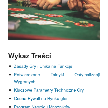
Wykaz Treści
Zasady Gry i Unikalne Funkcje
Potwierdzone Taktyki Optymalizacji
Wygranych
Kluczowe Parametry Techniczne Gry
Ocena Rywali na Rynku gier
Program Nagród i Mnożników