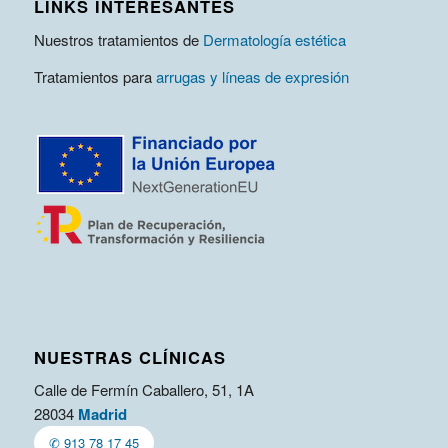
LINKS INTERESANTES
Nuestros tratamientos de
Dermatología estética
Tratamientos para
arrugas y líneas de expresión
NUESTRAS CLÍNICAS
Calle de Fermín Caballero, 51, 1A
28034
Madrid
✆ 913 78 17 45