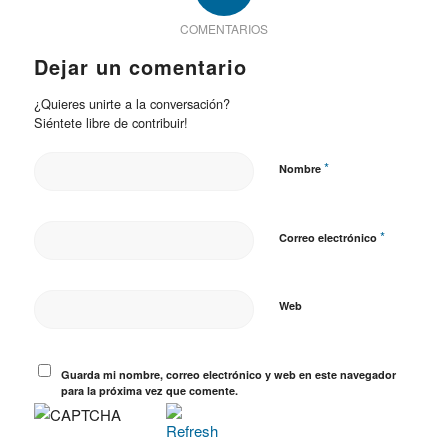
COMENTARIOS
Dejar un comentario
¿Quieres unirte a la conversación?
Siéntete libre de contribuir!
*
Nombre
*
Correo electrónico
Web
Guarda mi nombre, correo electrónico y web en este navegador
para la próxima vez que comente.