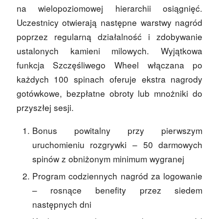
na wielopoziomowej hierarchii osiągnięć.
Uczestnicy otwierają następne warstwy nagród
poprzez regularną działalność i zdobywanie
ustalonych kamieni milowych. Wyjątkowa
funkcja Szczęśliwego Wheel włączana po
każdych 100 spinach oferuje ekstra nagrody
gotówkowe, bezpłatne obroty lub mnożniki do
przyszłej sesji.
Bonus powitalny przy pierwszym
uruchomieniu rozgrywki – 50 darmowych
spinów z obniżonym minimum wygranej
Program codziennych nagród za logowanie
– rosnące benefity przez siedem
następnych dni