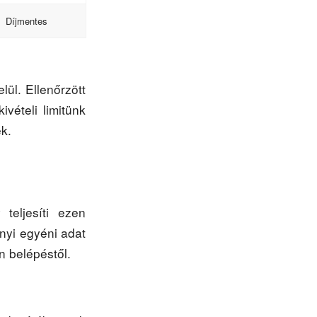
Díjmentes
lül. Ellenőrzött
vételi limitünk
k.
teljesíti ezen
nyi egyéni adat
n belépéstől.