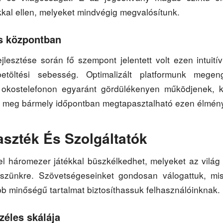
kkal ellen, melyeket mindvégig megvalósítunk.
s központban
jlesztése során fő szempont jelentett volt ezen intuit
töltési sebesség. Optimalizált platformunk megeng
r okostelefonon egyaránt gördülékenyen működjenek, 
 meg bármely időpontban megtapasztalható ezen élmén
aszték És Szolgáltatók
l háromezer játékkal büszkélkedhet, melyeket az világ 
észünkre. Szövetségeseinket gondosan válogattuk, mi
b minőségű tartalmat biztosíthassuk felhasználóinknak.
éles skálája