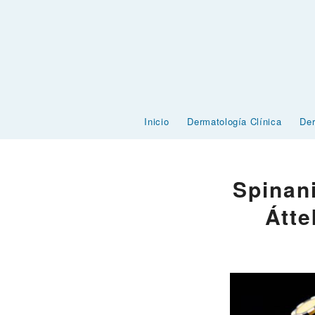
Inicio
Dermatología Clínica
Der
Spinani
Átte