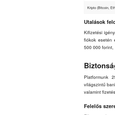
Kripto (Bitcoin, E
Utalások fel
Kifizetési igén
fiókok esetén 
500 000 forint,
Biztonsá
Platformunk 2
világszintű ba
valamint fizeté
Felelős szer