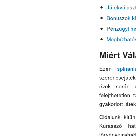
Játékválasz
Bónuszok ki
Pénzügyi m
Megbízhatós
Miért Vá
Ezen
spinani
szerencsejáték
évek során d
felejthetetlen
gyakorlott játék
Oldalunk kitű
Kurasszó hat
törvényességé