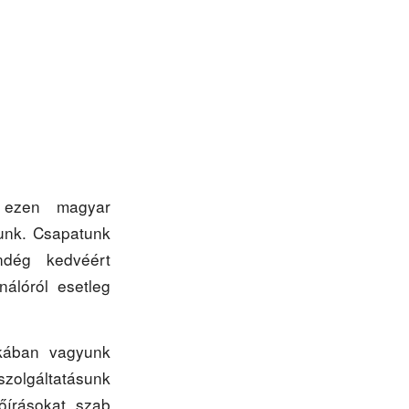
 ezen magyar
sunk. Csapatunk
ndég kedvéért
nálóról esetleg
okában vagyunk
olgáltatásunk
őírásokat szab