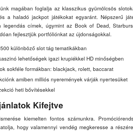
ünk magában foglalja az klasszikus gyümölcsös slotok
és a haladó jackpot játékokat egyaránt. Népszerű ját
en legendás címek, úgymint az Book of Dead, Starbur
dóan fejlesztjük portfóliónkat az újdonságokkal.
.500 különböző slot tág tematikákban
 kaszinó lehetőségek igazi krupiékkel HD minőségben
kok sokféle formákban: blackjack, rolett, baccarat
kciónk amiben milliós nyeremények várják nyertesüket
zekció heti bővítésekkel
ánlatok Kifejtve
ismerése kiemelten fontos számunkra. Promóciórend
vatolja, hogy valamennyi vendég megkeresse a részére 