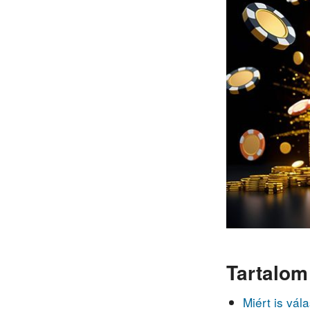
Tartalom
Miért is vál