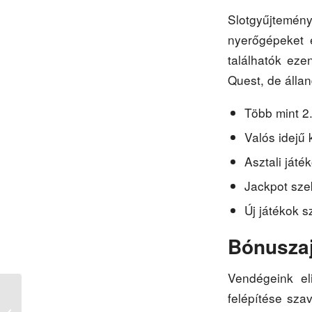
Slotgyűjtemény
nyerőgépeket 
találhatók ez
Quest, de állan
Több mint 2
Valós idejű
Asztali játé
Jackpot sze
Új játékok s
Bónuszaj
Vendégeink el
felépítése sza
Quickwin Casino – Deine exklusive
Premium-Plattform für erstklassiges