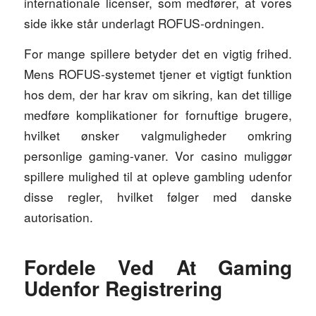
internationale licenser, som medfører, at vores
side ikke står underlagt ROFUS-ordningen.
For mange spillere betyder det en vigtig frihed.
Mens ROFUS-systemet tjener et vigtigt funktion
hos dem, der har krav om sikring, kan det tillige
medføre komplikationer for fornuftige brugere,
hvilket ønsker valgmuligheder omkring
personlige gaming-vaner. Vor casino muliggør
spillere mulighed til at opleve gambling udenfor
disse regler, hvilket følger med danske
autorisation.
Fordele Ved At Gaming
Udenfor Registrering