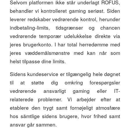
Selvom platformen ikke står underlagt ROFUS,
behandler vi kontrolleret gaming seriøst. Siden
leverer redskaber vedrørende kontrol, herunder
indbetaling-limits, tidsgrænser og chancen
vedrørende temporær udelukkelse direkte via
jeres brugerkonto. I har total herredømme med
jeres væddemålsmønstre med kan når som
helst tilpasse dine limits.
Sidens kundeservice er tilgængelig hele døgnet
til at støtte dig omkring forespørgsler
vedrørende ansvarligt gaming eller IT-
relaterede problemer. Vi arbejder efter at
etablere den trygt samt fornøjeligt atmosfære
hos sämtlige sidens brugere, hvor frihed samt
ansvar går sammen.