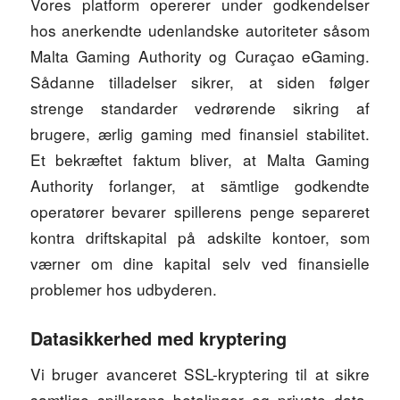
Vores platform opererer under godkendelser
hos anerkendte udenlandske autoriteter såsom
Malta Gaming Authority og Curaçao eGaming.
Sådanne tilladelser sikrer, at siden følger
strenge standarder vedrørende sikring af
brugere, ærlig gaming med finansiel stabilitet.
Et bekræftet faktum bliver, at Malta Gaming
Authority forlanger, at sämtlige godkendte
operatører bevarer spillerens penge separeret
kontra driftskapital på adskilte kontoer, som
værner om dine kapital selv ved finansielle
problemer hos udbyderen.
Datasikkerhed med kryptering
Vi bruger avanceret SSL-kryptering til at sikre
samtlige spillerens betalinger og private data.