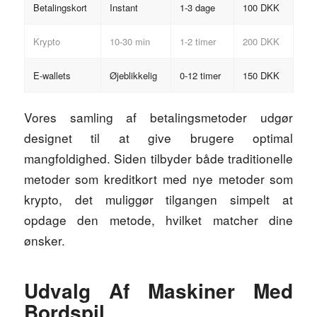
Betalingskort
Instant
1-3 dage
100 DKK
Krypto
10-30 min
1-2 timer
200 DKK
E-wallets
Øjeblikkelig
0-12 timer
150 DKK
Vores samling af betalingsmetoder udgør
designet til at give brugere optimal
mangfoldighed. Siden tilbyder både traditionelle
metoder som kreditkort med nye metoder som
krypto, det muliggør tilgangen simpelt at
opdage den metode, hvilket matcher dine
ønsker.
Udvalg Af Maskiner Med
Bordspil