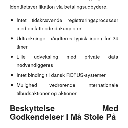
identitetsverifikation via betalingsudbydere.
Intet tidskrævende registreringsprocesser
med omfattende dokumenter
Udtrækninger håndteres typisk inden for 24
timer
Lille udveksling med private data
nødvendiggøres
Intet binding til dansk ROFUS-systemer
Mulighed vedrørende internationale
tilbudsaktioner og aktioner
Beskyttelse Med
Godkendelser I Må Stole På