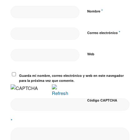
*
Nombre
*
Correo electrónico
Web
Guarda mi nombre, correo electrónico y web en este navegador
para la próxima vez que comente.
Código CAPTCHA
*