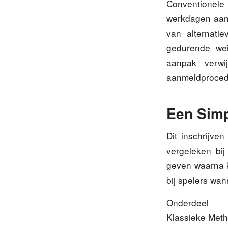
Conventionele 
werkdagen aan 
van alternatie
gedurende wei
aanpak verwij
aanmeldproced
Een Sim
Dit inschrijven
vergeleken bij
geven waarna k
bij spelers wa
Onderdeel
Klassieke Met