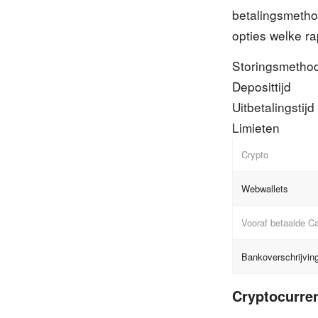
betalingsmeth
opties welke r
Storingsmetho
Deposittijd
Uitbetalingstijd
Limieten
Crypto
Webwallets
Vooraf betaalde C
Bankoverschrijvin
Cryptocurre