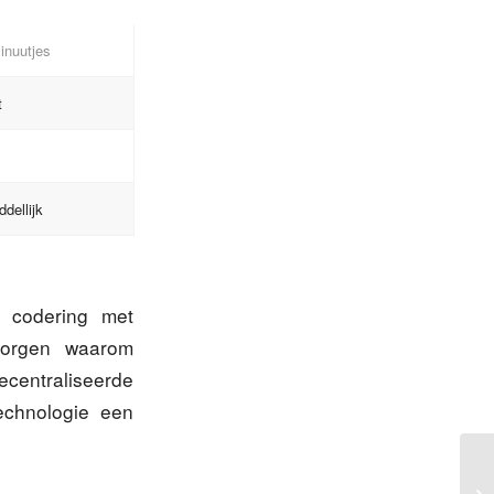
inuutjes
t
l
dellijk
 codering met
rborgen waarom
ecentraliseerde
technologie een
Sp