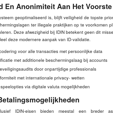
id En Anonimiteit Aan Het Voorste
teem geoptimaliseerd is, blijft veiligheid de topste prior
chermingslagen ter illegale praktijken op te voorkomen p
leren. Deze afwezigheid bij IDIN betekent geen dit missen 
deel deze modernere aanpak van ID-validatie.
odering voor alle transacties met persoonlijke data
ficatie met additionele beschermingslaag bij accounts
veiligingsaudits door onpartijdige professionals
ormiteit met internationale privacy- wetten
peelopties via digitale valuta mogelijkheden
Betalingsmogelijkheden
clusief IDIN-eisen bieden meestal een breder as