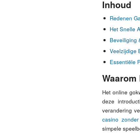
Inhoud
Redenen Gaa
Het Snelle 
Beveiliging 
Veelzijdige
Essentiële 
Waarom K
Het online go
deze introduc
verandering ve
casino zonder
simpele speelb