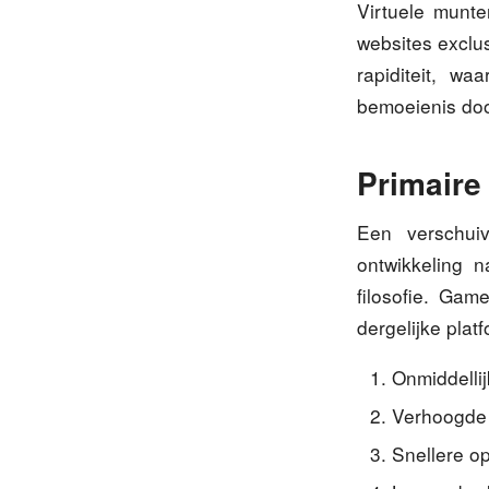
Virtuele munte
websites exclu
rapiditeit, wa
bemoeienis door
Primaire
Een verschuiv
ontwikkeling n
filosofie. Gam
dergelijke plat
Onmiddelli
Verhoogde 
Snellere o