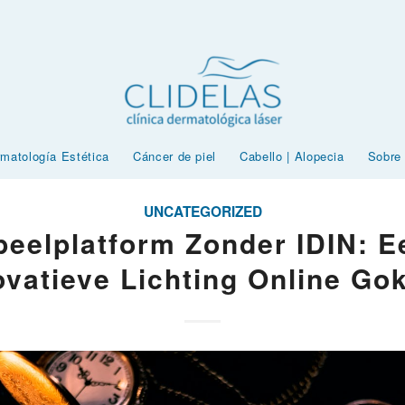
matología Estética
Cáncer de piel
Cabello | Alopecia
Sobre
UNCATEGORIZED
peelplatform Zonder IDIN: E
ovatieve Lichting Online Go