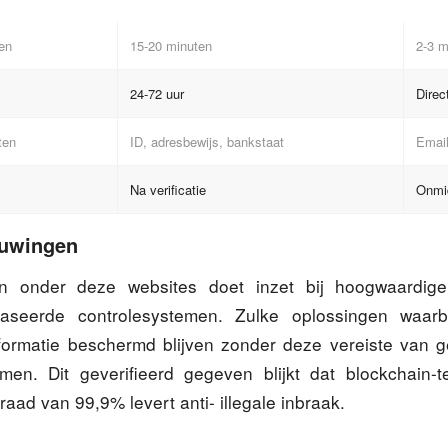
en
15-20 minuten
2-3 m
24-72 uur
Direc
ten
ID, adresbewijs, bankstaat
Emai
Na verificatie
Onmid
euwingen
n onder deze websites doet inzet bij hoogwaardige
baseerde controlesystemen. Zulke oplossingen waa
nformatie beschermd blijven zonder deze vereiste van g
men. Dit geverifieerd gegeven blijkt dat blockchain-
ad van 99,9% levert anti- illegale inbraak.