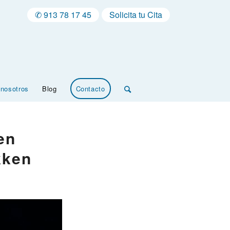
✆ 913 78 17 45
Solicita tu Cita
 nosotros
Blog
Contacto
en
kken