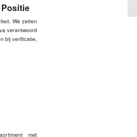
Ni
 Positie
iteit. We zetten
lus verantwoord
bij verificatie,
sortiment met