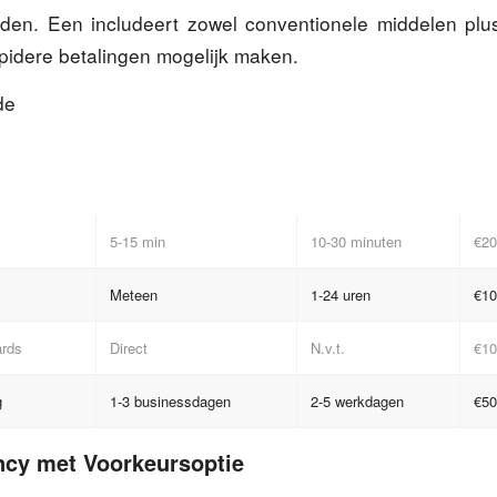
oden. Een includeert zowel conventionele middelen pl
apidere betalingen mogelijk maken.
de
5-15 min
10-30 minuten
€20
Meteen
1-24 uren
€10
ards
Direct
N.v.t.
€10
g
1-3 businessdagen
2-5 werkdagen
€50
ncy met Voorkeursoptie