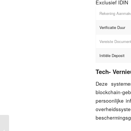
Exclusief IDIN
Rekening Aanmak
Verificatie Duur
Vereiste Documen
Initiële Deposit
Tech- Verni
Deze systeme
blockchain-ge
persoonlijke i
overheidssyste
beschermingsgra
Manuel Complet du Établissement en