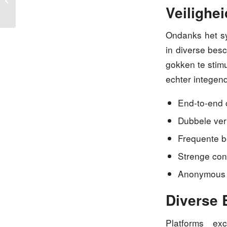
Direct International : Savoir-faire et ...
Veilighe
Ondanks het sys
in diverse bes
gokken te stimu
echter integen
End-to-end c
Dubbele veri
Frequente be
Strenge conf
Anonymous s
Diverse 
Platforms ex