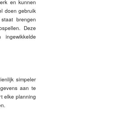
rwerk en kunnen
el doen gebruik
n staat brengen
ospellen. Deze
n ingewikkelde
ienlijk simpeler
gegevens aan te
t elke planning
en.