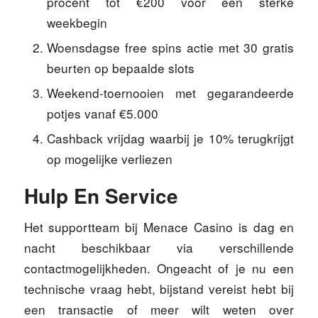
procent tot €200 voor een sterke
weekbegin
Woensdagse free spins actie met 30 gratis
beurten op bepaalde slots
Weekend-toernooien met gegarandeerde
potjes vanaf €5.000
Cashback vrijdag waarbij je 10% terugkrijgt
op mogelijke verliezen
Hulp En Service
Het supportteam bij Menace Casino is dag en
nacht beschikbaar via verschillende
contactmogelijkheden. Ongeacht of je nu een
technische vraag hebt, bijstand vereist hebt bij
een transactie of meer wilt weten over