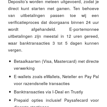
Deposito’s worden meteen uitgevoerd, zodat je
direct kunt starten met gamen. Ten behoeve
van uitbetalingen passen toe wij een
verificatieproces dat doorgaans binnen 24 uur
wordt afgehandeld. E-portemonnee
uitbetalingen zijn meestal in 12 uren gereed,
waar banktransacties 3 tot 5 dagen kunnen
vergen.
Betaalkaarten (Visa, Mastercard) met directe
verwerking
E-wallets zoals eWallets, Neteller en Pay Pal
voor razendsnelle transacties
Banktransacties via I-Deal en Trustly
Prepaid opties inclusief Paysafecard voor
discrete stortingen