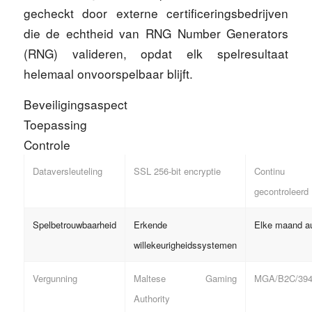
gecheckt door externe certificeringsbedrijven
die de echtheid van RNG Number Generators
(RNG) valideren, opdat elk spelresultaat
helemaal onvoorspelbaar blijft.
Beveiligingsaspect
Toepassing
Controle
Dataversleuteling
SSL 256-bit encryptie
Continu
gecontroleerd
Spelbetrouwbaarheid
Erkende
Elke maand au
willekeurigheidssystemen
Vergunning
Maltese Gaming
MGA/B2C/394
Authority