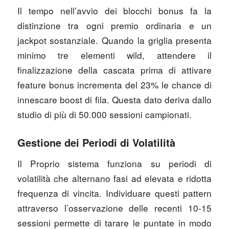
Il tempo nell’avvio dei blocchi bonus fa la
distinzione tra ogni premio ordinaria e un
jackpot sostanziale. Quando la griglia presenta
minimo tre elementi wild, attendere il
finalizzazione della cascata prima di attivare
feature bonus incrementa del 23% le chance di
innescare boost di fila. Questa dato deriva dallo
studio di più di 50.000 sessioni campionati.
Gestione dei Periodi di Volatilità
Il Proprio sistema funziona su periodi di
volatilità che alternano fasi ad elevata e ridotta
frequenza di vincita. Individuare questi pattern
attraverso l’osservazione delle recenti 10-15
sessioni permette di tarare le puntate in modo