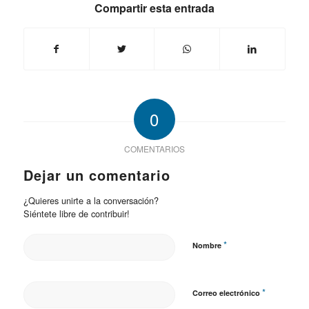
Compartir esta entrada
0
COMENTARIOS
Dejar un comentario
¿Quieres unirte a la conversación?
Siéntete libre de contribuir!
*
Nombre
*
Correo electrónico