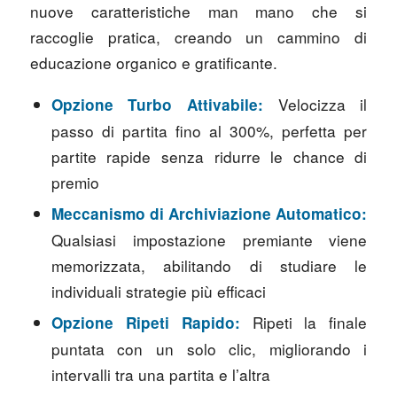
nuove caratteristiche man mano che si
raccoglie pratica, creando un cammino di
educazione organico e gratificante.
Velocizza il
Opzione Turbo Attivabile:
passo di partita fino al 300%, perfetta per
partite rapide senza ridurre le chance di
premio
Meccanismo di Archiviazione Automatico:
Qualsiasi impostazione premiante viene
memorizzata, abilitando di studiare le
individuali strategie più efficaci
Ripeti la finale
Opzione Ripeti Rapido:
puntata con un solo clic, migliorando i
intervalli tra una partita e l’altra