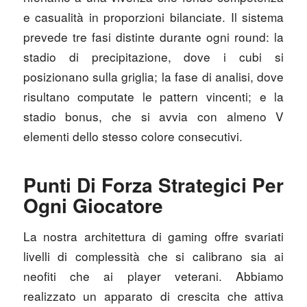
e casualità in proporzioni bilanciate. Il sistema
prevede tre fasi distinte durante ogni round: la
stadio di precipitazione, dove i cubi si
posizionano sulla griglia; la fase di analisi, dove
risultano computate le pattern vincenti; e la
stadio bonus, che si avvia con almeno V
elementi dello stesso colore consecutivi.
Punti Di Forza Strategici Per
Ogni Giocatore
La nostra architettura di gaming offre svariati
livelli di complessità che si calibrano sia ai
neofiti che ai player veterani. Abbiamo
realizzato un apparato di crescita che attiva