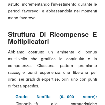
astuto, incrementando l’investimento durante le
periodi favorevoli e abbassandola nei momenti
meno favorevoli.
Struttura Di Ricompense E
Moltiplicatori
Abbiamo costruito un ambiente di bonus
multilivello che gratifica la continuità e la
competenza. Ciascuna pattern premiante
raccoglie punti esperienza che liberano per
gradi sei gradi di expertise, ogni uno con punti
di forza specifici.
Grado Neofita (0-1000 score):
Disponibilità alle caratteristiche