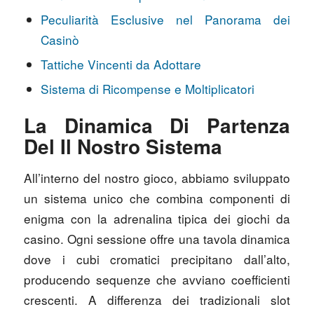
Peculiarità Esclusive nel Panorama dei
Casinò
Tattiche Vincenti da Adottare
Sistema di Ricompense e Moltiplicatori
La Dinamica Di Partenza
Del Il Nostro Sistema
All’interno del nostro gioco, abbiamo sviluppato
un sistema unico che combina componenti di
enigma con la adrenalina tipica dei giochi da
casino. Ogni sessione offre una tavola dinamica
dove i cubi cromatici precipitano dall’alto,
producendo sequenze che avviano coefficienti
crescenti. A differenza dei tradizionali slot