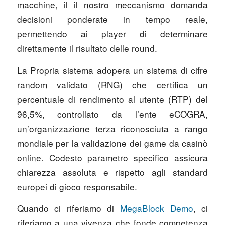
macchine, il il nostro meccanismo domanda
decisioni ponderate in tempo reale,
permettendo ai player di determinare
direttamente il risultato delle round.
La Propria sistema adopera un sistema di cifre
random validato (RNG) che certifica un
percentuale di rendimento al utente (RTP) del
96,5%, controllato da l’ente eCOGRA,
un’organizzazione terza riconosciuta a rango
mondiale per la validazione dei game da casinò
online. Codesto parametro specifico assicura
chiarezza assoluta e rispetto agli standard
europei di gioco responsabile.
Quando ci riferiamo di
MegaBlock Demo
, ci
riferiamo a una vivenza che fonde competenza