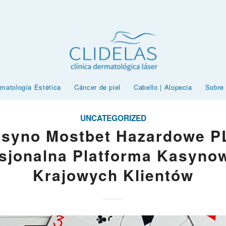
matología Estética
Cáncer de piel
Cabello | Alopecia
Sobre
UNCATEGORIZED
syno Mostbet Hazardowe P
sjonalna Platforma Kasyno
Krajowych Klientów