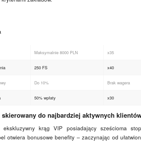
a
Maksymalnie 8000 PLN
x35
nia
250 FS
x40
owy
Do 10%
Brak wagera
a
50% wpłaty
x30
 skierowany do najbardziej aktywnych klientó
 ekskluzywny krąg VIP posiadający sześcioma stop
el otwiera bonusowe benefity – zaczynając od ułatwio