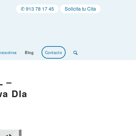
✆ 913 78 17 45
Solicita tu Cita
 nosotros
Blog
Contacto
L –
wa Dla