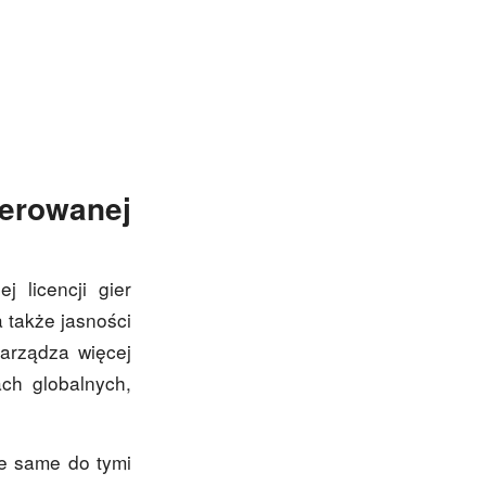
erowanej
 licencji gier
a także jasności
zarządza więcej
ch globalnych,
e same do tymi