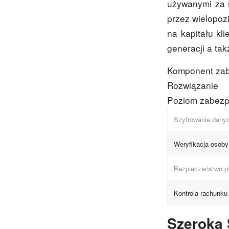
używanymi za s
przez wielopoz
na kapitału kl
generacji a ta
Komponent zab
Rozwiązanie
Poziom zabezp
Szyfrowanie dany
Weryfikacja osoby
Bezpieczeństwo pł
Kontrola rachunku
Szeroka 