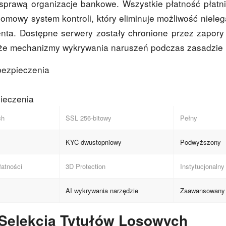
prawą organizacje bankowe. Wszystkie płatność płatn
iomowy system kontroli, który eliminuje możliwość niele
ienta. Dostępne serwery zostały chronione przez zapor
kże mechanizmy wykrywania naruszeń podczas zasadzie r
ezpieczenia
ieczenia
ch
SSL 256-bitowy
Pełny
KYC dwustopniowy
Podwyższony
atności
3D Protection
Instytucjonalny
AI wykrywania narzędzie
Zaawansowany
Selekcja Tytułów Losowych