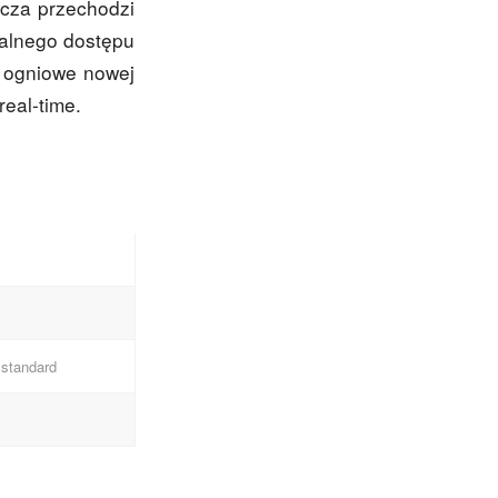
icza przechodzi
galnego dostępu
y ogniowe nowej
eal-time.
 standard