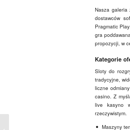
Nasza galeria
dostawców sof
Pragmatic Play
gra poddawana 
propozycji, w 
Kategorie o
Sloty do rozgr
tradycyjne, wi
liczne odmiany
casino. Z myśl
live kasyno w
rzeczywistym.
Happy Jokers Spielbank – Ihre
Maszyny te
erstklassige Anlaufstelle für