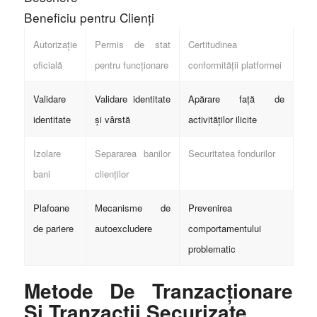
Beneficiu pentru Clienți
Autorizație
Permis de stat
Certitudinea
oficială
pentru funcționare
conformității platformei
Validare
Validare identitate
Apărare față de
identitate
și vârstă
activităților ilicite
Izolare
Separarea banilor
Securitatea fondurilor
bani
clienților
Plafoane
Mecanisme de
Prevenirea
de pariere
autoexcludere
comportamentului
problematic
Metode De Tranzacționare
Și Tranzacții Securizate