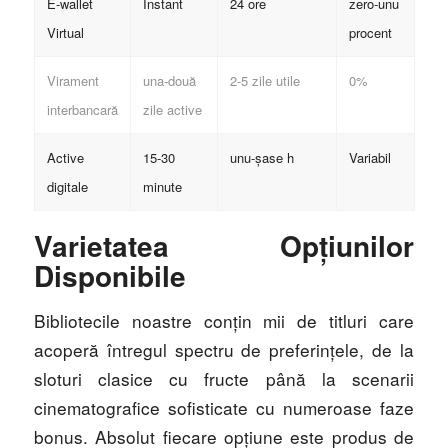
E-wallet
Instant
24 ore
zero-unu
Virtual
procent
Virament
una-două
2-5 zile utile
0%
interbancară
zile active
Active
15-30
unu-șase h
Variabil
digitale
minute
Varietatea Opțiunilor
Disponibile
Bibliotecile noastre conțin mii de titluri care
acoperă întregul spectru de preferințele, de la
sloturi clasice cu fructe până la scenarii
cinematografice sofisticate cu numeroase faze
bonus. Absolut fiecare opțiune este produs de