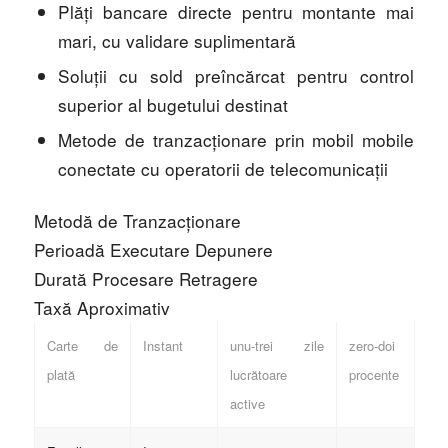
Plăți bancare directe pentru montante mai
mari, cu validare suplimentară
Soluții cu sold preîncărcat pentru control
superior al bugetului destinat
Metode de tranzacționare prin mobil mobile
conectate cu operatorii de telecomunicații
Metodă de Tranzacționare
Perioadă Executare Depunere
Durată Procesare Retragere
Taxă Aproximativ
Carte de
Instant
unu-trei zile
zero-doi
plată
lucrătoare
procente
active