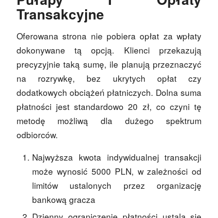
Transakcyjne
Oferowana strona nie pobiera opłat za wpłaty
dokonywane tą opcją. Klienci przekazują
precyzyjnie taką sumę, ile planują przeznaczyć
na rozrywkę, bez ukrytych opłat czy
dodatkowych obciążeń płatniczych. Dolna suma
płatności jest standardowo 20 zł, co czyni tę
metodę możliwą dla dużego spektrum
odbiorców.
Najwyższa kwota indywidualnej transakcji
może wynosić 5000 PLN, w zależności od
limitów ustalonych przez organizację
bankową gracza
Dzienny ograniczenie płatności ustala się