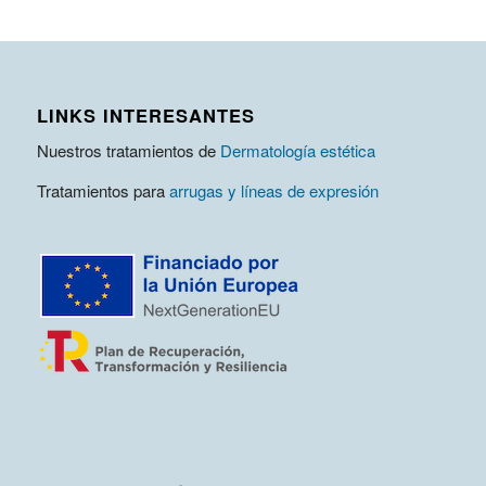
LINKS INTERESANTES
Nuestros tratamientos de
Dermatología estética
Tratamientos para
arrugas y líneas de expresión