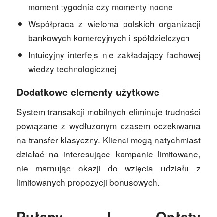
moment tygodnia czy momenty nocne
Współpraca z wieloma polskich organizacji
bankowych komercyjnych i spółdzielczych
Intuicyjny interfejs nie zakładający fachowej
wiedzy technologicznej
Dodatkowe elementy użytkowe
System transakcji mobilnych eliminuje trudności
powiązane z wydłużonym czasem oczekiwania
na transfer klasyczny. Klienci mogą natychmiast
działać na interesujące kampanie limitowane,
nie marnując okazji do wzięcia udziału z
limitowanych propozycji bonusowych.
Pułapy I Opłaty