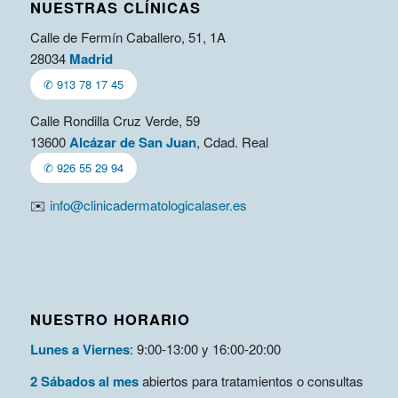
NUESTRAS CLÍNICAS
Calle de Fermín Caballero, 51, 1A
28034
Madrid
✆ 913 78 17 45
Calle Rondilla Cruz Verde, 59
13600
Alcázar de San Juan
, Cdad. Real
✆ 926 55 29 94
✉️
info@clinicadermatologicalaser.es
NUESTRO HORARIO
Lunes a Viernes
: 9:00-13:00 y 16:00-20:00
2 Sábados al mes
abiertos para tratamientos o consultas