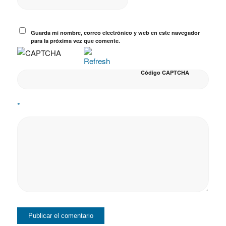
Guarda mi nombre, correo electrónico y web en este navegador
para la próxima vez que comente.
Código CAPTCHA
*