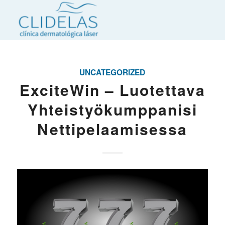
UNCATEGORIZED
ExciteWin – Luotettava
Yhteistyökumppanisi
Nettipelaamisessa