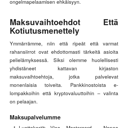
ongelmapelaamisen ehkäisyyn.
Maksuvaihtoehdot Että
Kotiutusmenettely
Ymmärrämme, niin että ripeät että varmat
rahansiirrot ovat ehdottomasti tärkeitä asioita
pelielämyksessä. Siksi olemme huolellisesti
yhdistäneet kattavan kirjaston
maksuvaihtoehtoja, jotka palvelevat
monenlaisia toiveita. Pankkinostoista e-
lompakkoihin että kryptovaluuttoihin – valinta
on pelaajan.
Maksupalvelumme
Luottokortit: Visa, Mastercard – Nopea