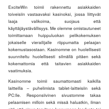
ExciteWin toimii rakennettu asiakkaiden
toiveisiin vastaavaksi kasinoksi, jossa liittyvät
laaja valikoima, suojaus että
käyttäjäystävällisyys. Me olemme omistautuneet
toimittamaan huippuluokan pelikokemuksen
jokaiselle vierailijalle riippumatta pelaajan
kokemustasostaan. Kasinomme on huolellisesti
suunniteltu huolellisesti silmällä pitäen sekä
kokemattomia että taitavien asiakkaiden
vaatimuksia.
Kasinomme toimii saumattomasti kaikilla
laitteilla – puhelimista tablet-laitteisiin sekä
PC:lle. Responsiivinen sivustomme takaa
pelaamisen milloin sekä missä haluatkin, ilman