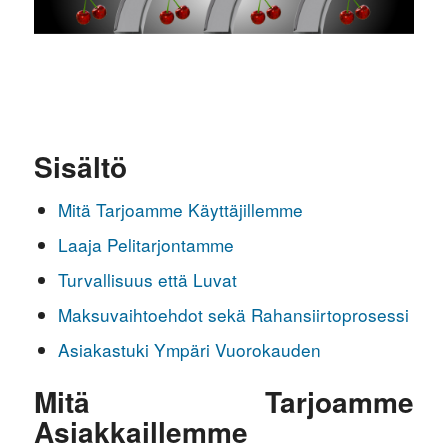
Sisältö
Mitä Tarjoamme Käyttäjillemme
Laaja Pelitarjontamme
Turvallisuus että Luvat
Maksuvaihtoehdot sekä Rahansiirtoprosessi
Asiakastuki Ympäri Vuorokauden
Mitä Tarjoamme
Asiakkaillemme