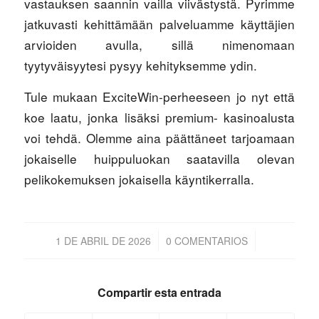
vastauksen saannin vailla viivästystä. Pyrimme
jatkuvasti kehittämään palveluamme käyttäjien
arvioiden avulla, sillä nimenomaan
tyytyväisyytesi pysyy kehityksemme ydin.
Tule mukaan ExciteWin-perheeseen jo nyt että
koe laatu, jonka lisäksi premium- kasinoalusta
voi tehdä. Olemme aina päättäneet tarjoamaan
jokaiselle huippuluokan saatavilla olevan
pelikokemuksen jokaisella käyntikerralla.
/
/
1 DE ABRIL DE 2026
0 COMENTARIOS
Compartir esta entrada