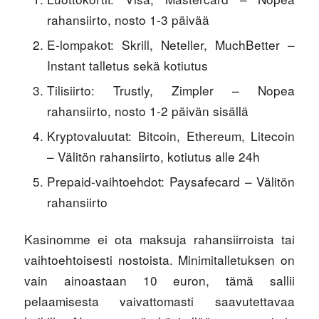
rahansiirto, nosto 1-3 päivää
E-lompakot: Skrill, Neteller, MuchBetter –
Instant talletus sekä kotiutus
Tilisiirto: Trustly, Zimpler – Nopea
rahansiirto, nosto 1-2 päivän sisällä
Kryptovaluutat: Bitcoin, Ethereum, Litecoin
– Välitön rahansiirto, kotiutus alle 24h
Prepaid-vaihtoehdot: Paysafecard – Välitön
rahansiirto
Kasinomme ei ota maksuja rahansiirroista tai
vaihtoehtoisesti nostoista. Minimitalletuksen on
vain ainoastaan 10 euron, tämä sallii
pelaamisesta vaivattomasti saavutettavaa