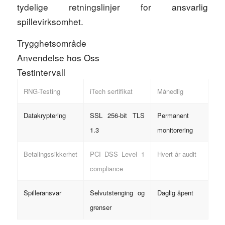
tydelige retningslinjer for ansvarlig
spillevirksomhet.
Trygghetsområde
Anvendelse hos Oss
Testintervall
RNG-Testing
iTech sertifikat
Månedlig
Datakryptering
SSL 256-bit TLS
Permanent
1.3
monitorering
Betalingssikkerhet
PCI DSS Level 1
Hvert år audit
compliance
Spilleransvar
Selvutstenging og
Daglig åpent
grenser