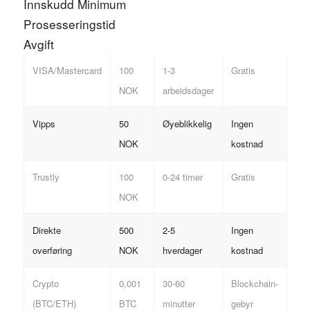
Innskudd Minimum
Prosesseringstid
Avgift
VISA/Mastercard
100
1-3
Gratis
NOK
arbeidsdager
Vipps
50
Øyeblikkelig
Ingen
NOK
kostnad
Trustly
100
0-24 timer
Gratis
NOK
Direkte
500
2-5
Ingen
overføring
NOK
hverdager
kostnad
Crypto
0,001
30-60
Blockchain-
(BTC/ETH)
BTC
minutter
gebyr