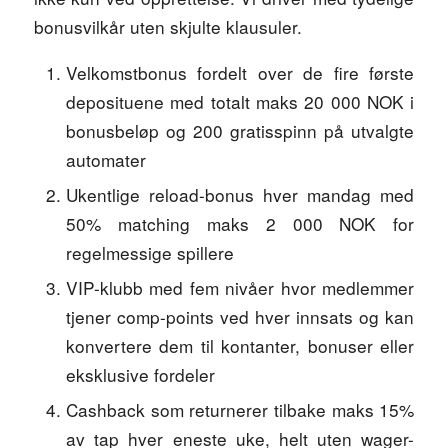
bonusvilkår uten skjulte klausuler.
Velkomstbonus fordelt over de fire første
deposituene med totalt maks 20 000 NOK i
bonusbeløp og 200 gratisspinn på utvalgte
automater
Ukentlige reload-bonus hver mandag med
50% matching maks 2 000 NOK for
regelmessige spillere
VIP-klubb med fem nivåer hvor medlemmer
tjener comp-points ved hver innsats og kan
konvertere dem til kontanter, bonuser eller
eksklusive fordeler
Cashback som returnerer tilbake maks 15%
av tap hver eneste uke, helt uten wager-