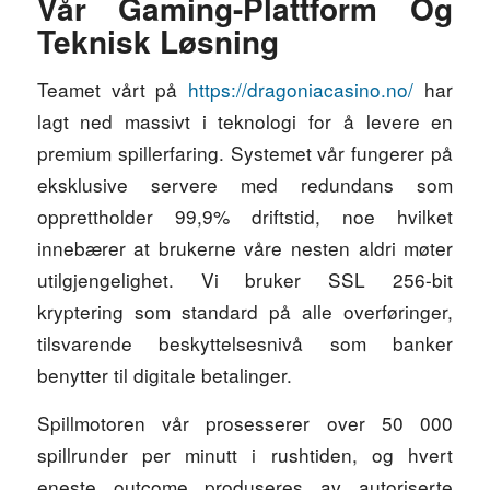
Vår Gaming-Plattform Og
Teknisk Løsning
Teamet vårt på
https://dragoniacasino.no/
har
lagt ned massivt i teknologi for å levere en
premium spillerfaring. Systemet vår fungerer på
eksklusive servere med redundans som
opprettholder 99,9% driftstid, noe hvilket
innebærer at brukerne våre nesten aldri møter
utilgjengelighet. Vi bruker SSL 256-bit
kryptering som standard på alle overføringer,
tilsvarende beskyttelsesnivå som banker
benytter til digitale betalinger.
Spillmotoren vår prosesserer over 50 000
spillrunder per minutt i rushtiden, og hvert
eneste outcome produseres av autoriserte