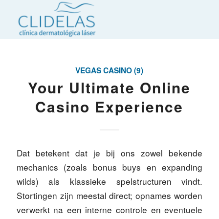
VEGAS CASINO (9)
Your Ultimate Online
Casino Experience
Dat betekent dat je bij ons zowel bekende
mechanics (zoals bonus buys en expanding
wilds) als klassieke spelstructuren vindt.
Stortingen zijn meestal direct; opnames worden
verwerkt na een interne controle en eventuele