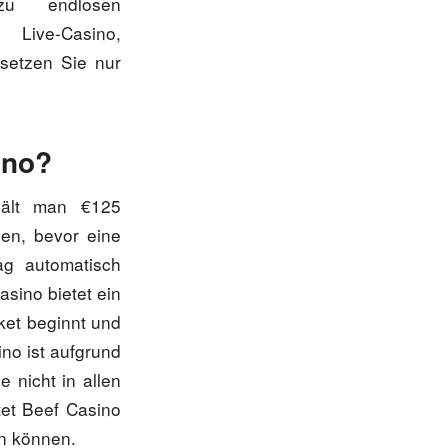
u endlosen
 Live-Casino,
 setzen Sie nur
ino?
hält man €125
en, bevor eine
ag automatisch
asino bietet ein
ket beginnt und
no ist aufgrund
 nicht in allen
tet Beef Casino
en können.