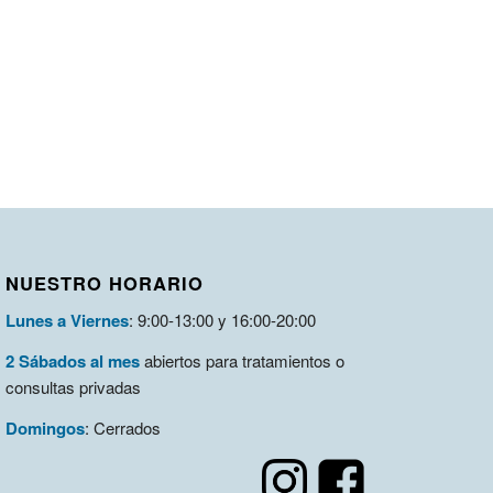
NUESTRO HORARIO
Lunes a Viernes
: 9:00-13:00 y 16:00-20:00
2 Sábados al mes
abiertos para tratamientos o
consultas privadas
Domingos
: Cerrados