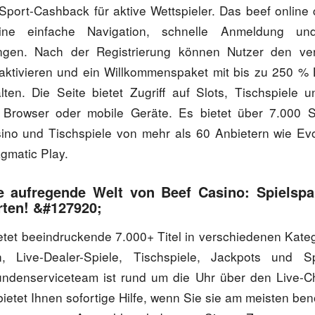
Sport-Cashback für aktive Wettspieler. Das beef online 
ne einfache Navigation, schnelle Anmeldung und
gen. Nach der Registrierung können Nutzer den ve
aktivieren und ein Willkommenspaket mit bis zu 250 %
alten. Die Seite bietet Zugriff auf Slots, Tischspiele u
 Browser oder mobile Geräte. Es bietet über 7.000 Sp
sino und Tischspiele von mehr als 60 Anbietern wie Ev
gmatic Play.
e aufregende Welt von Beef Casino: Spielsp
ten! &#127920;
etet beeindruckende 7.000+ Titel in verschiedenen Kateg
n, Live-Dealer-Spiele, Tischspiele, Jackpots und Sp
ndenserviceteam ist rund um die Uhr über den Live-C
ietet Ihnen sofortige Hilfe, wenn Sie sie am meisten ben