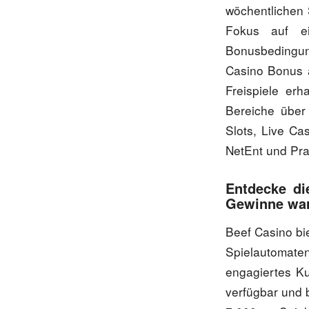
wöchentlichen 
Fokus auf ei
Bonusbedingun
Casino Bonus 
Freispiele erh
Bereiche über
Slots, Live Ca
NetEnt und Pra
Entdecke di
Gewinne war
Beef Casino bi
Spielautomate
engagiertes Ku
verfügbar und b