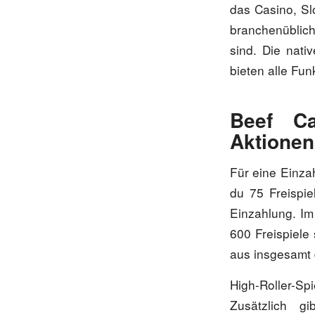
das Casino, Slo
branchenüblich
sind. Die nat
bieten alle Fu
Beef C
Aktionen
Für eine Einza
du 75 Freispie
Einzahlung. Im
600 Freispiele
aus insgesamt
High-Roller-Spi
Zusätzlich g