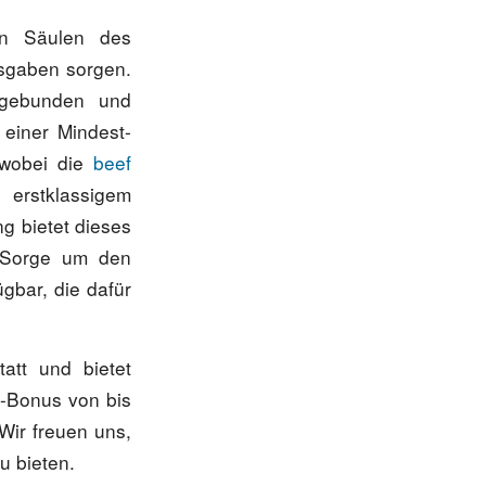
den Säulen des
usgaben sorgen.
 gebunden und
 einer Mindest­
 wobei die
beef
 erstklassigem
g bietet dieses
e Sorge um den
gbar, die dafür
att und bietet
h-Bonus von bis
Wir freuen uns,
u bieten.