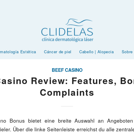
matología Estética
Cáncer de piel
Cabello | Alopecia
Sobre
BEEF CASINO
asino Review: Features, B
Complaints
ino Bonus bietet eine breite Auswahl an Angeboten
ler. Über die linke Seitenleiste erreichst du alle zentra