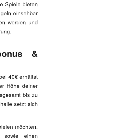
ie Spiele bieten
egeln einsehbar
den werden und
rung.
bonus &
ei 40€ erhältst
der Höhe deiner
nsgesamt bis zu
alle setzt sich
spielen möchten.
s sowie einen